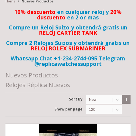
Home
/
Nuevos Productos
10% descuento
en cualquier reloj y
20%
duscuento
en 2 or mas
Compre un Reloj Suizo y obtendrá gratis un
RELOJ CARTIER TANK
Compre 2 Relojes Suizos y obtendrá gratis un
RELOJ ROLEX SUBMARINER
Whatsapp Chat +1-234-2744-095 Telegram
@replicawatchessupport
Nuevos Productos
Relojes Réplica Nuevos
Sort By
New
Show per page
120