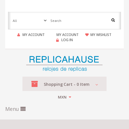
MY ACCOUNT
MY ACCOUNT
MY WISHLIST
LOG IN
Shopping
Cart -
0
Item
MXN
Menu