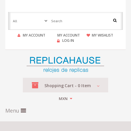
MY ACCOUNT
MY ACCOUNT
MY WISHLIST
LOG IN
Shopping
Cart -
0
Item
MXN
Menu