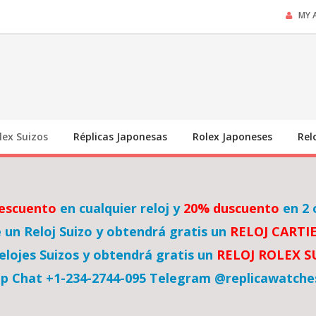
MY 
lex Suizos
Réplicas Japonesas
Rolex Japoneses
Rel
escuento
en cualquier reloj y
20% duscuento
en 2 
un Reloj Suizo y obtendrá gratis un
RELOJ CARTI
lojes Suizos y obtendrá gratis un
RELOJ ROLEX 
p Chat +1-234-2744-095 Telegram @replicawatche