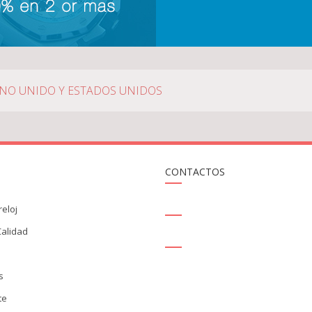
INO UNIDO Y ESTADOS UNIDOS
CONTACTOS
SALES@THEREPLICAHAUSE.MX
reloj
Calidad
SKYPE - REPLICAHAUSE.COM
s
s
te