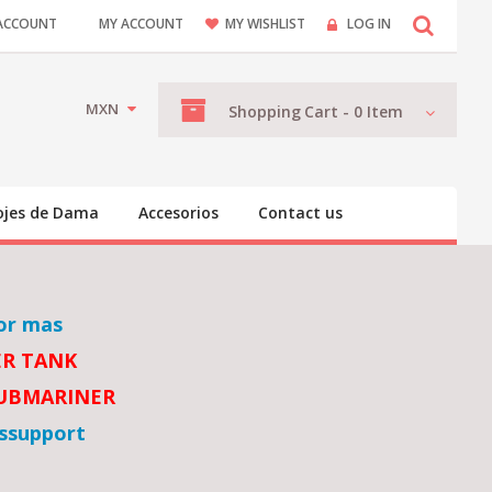
ACCOUNT
MY ACCOUNT
MY WISHLIST
LOG IN
MXN
Shopping
Cart -
0
Item
ojes de Dama
Accesorios
Contact us
or mas
ER TANK
SUBMARINER
ssupport