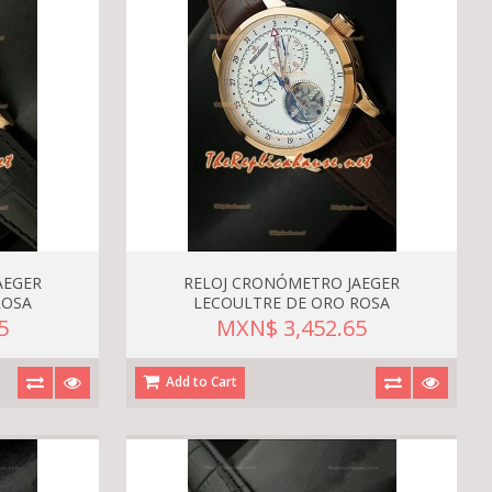
AEGER
RELOJ CRONÓMETRO JAEGER
ROSA
LECOULTRE DE ORO ROSA
5
MXN$ 3,452.65
Add to Cart