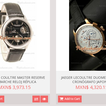
E COULTRE MASTER RESERVE
JAEGER LECOULTRE DUOME
MARCHE RELOJ RÉPLICA
CRONÓGRAFO JAPO
MXN$ 3,973.15
MXN$ 4,320.1
rt
Add to Cart