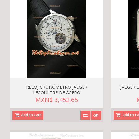
RELOJ CRONÓMETRO JAEGER
JAEGER 
LECOULTRE DE ACERO
MXN$ 3,452.65
Add to Cart
Add to Ca