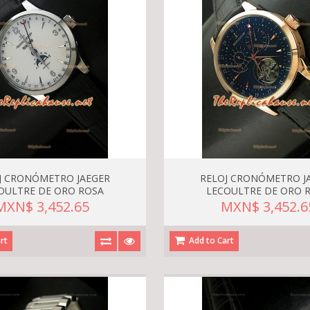
J CRONÓMETRO JAEGER
RELOJ CRONÓMETRO J
OULTRE DE ORO ROSA
LECOULTRE DE ORO 
MXN$ 3,452.65
MXN$ 3,452.6
rt
Add to Cart