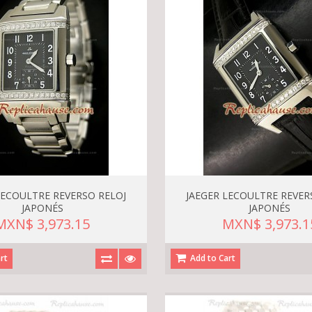
LECOULTRE REVERSO RELOJ
JAEGER LECOULTRE REVER
JAPONÉS
JAPONÉS
MXN$ 3,973.15
MXN$ 3,973.1
rt
Add to Cart