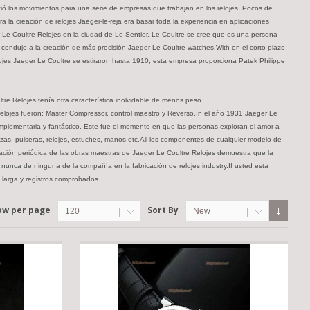
ió los movimientos para una serie de empresas que trabajan en los relojes. Pocos de
ra la creación de relojes Jaeger-le-reja era basar toda la experiencia en aplicaciones
r Le Coultre Relojes en la ciudad de Le Sentier. Le Coultre se cree que es una persona
sto condujo a la creación de más precisión Jaeger Le Coultre watches.With en el corto plazo
lojes Jaeger Le Coultre se estiraron hasta 1910, esta empresa proporciona Patek Philippe
re Relojes tenía otra característica inolvidable de menos peso.
lojes fueron: Master Compressor, control maestro y Reverso.In el año 1931 Jaeger Le
complementaria y fantástico. Este fue el momento en que las personas exploran el amor a
zas, pulseras, relojes, estuches, manos etc.All los componentes de cualquier modelo de
ración periódica de las obras maestras de Jaeger Le Coultre Relojes demuestra que la
n nunca de ninguna de la compañía en la fabricación de relojes industry.If usted está
 larga y registros comprobados.
ow per page
Sort By
120
New