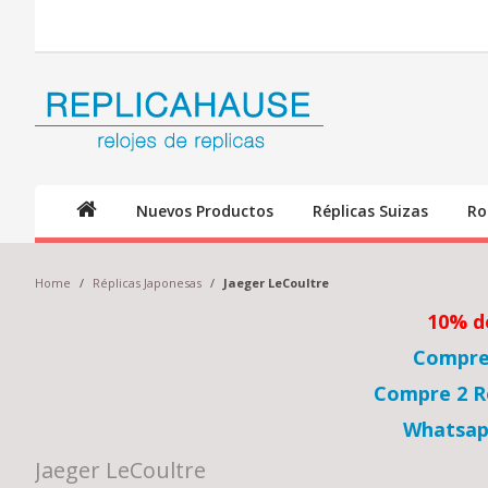
Nuevos Productos
Réplicas Suizas
Ro
Home
/
Réplicas Japonesas
/
Jaeger LeCoultre
10% d
Compre 
Compre 2 Re
Whatsap
Jaeger LeCoultre