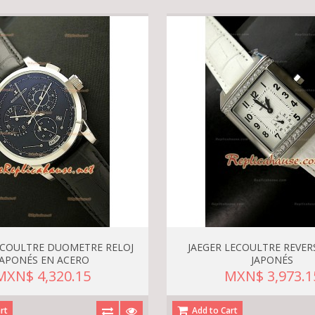
ECOULTRE DUOMETRE RELOJ
JAEGER LECOULTRE REVER
JAPONÉS EN ACERO
JAPONÉS
MXN$ 4,320.15
MXN$ 3,973.1
rt
Add to Cart