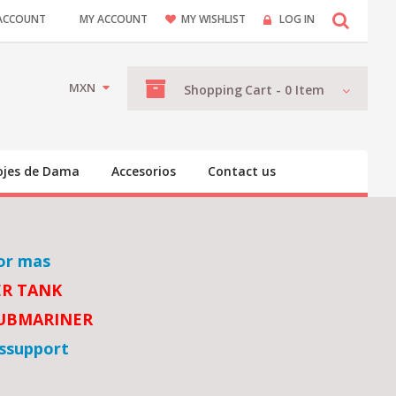
ACCOUNT
MY ACCOUNT
MY WISHLIST
LOG IN
MXN
Shopping
Cart -
0
Item
ojes de Dama
Accesorios
Contact us
or mas
ER TANK
SUBMARINER
ssupport