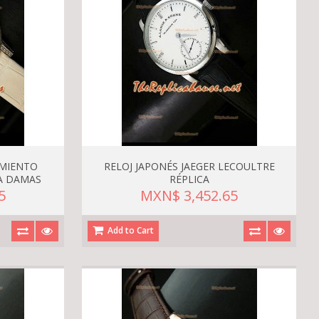
IMIENTO
RELOJ JAPONÉS JAEGER LECOULTRE
A DAMAS
RÉPLICA
5
MXN$ 3,452.65
Add to Cart