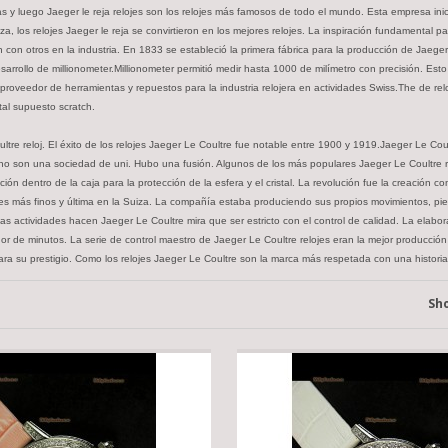
y luego Jaeger le reja relojes son los relojes más famosos de todo el mundo. Esta empresa inic
a, los relojes Jaeger le reja se convirtieron en los mejores relojes. La inspiración fundamental pa
 con otros en la industria. En 1833 se estableció la primera fábrica para la producción de Jaege
 desarrollo de millionometer.Millionometer permitió medir hasta 1000 de milímetro con precisión. E
 proveedor de herramientas y repuestos para la industria relojera en actividades Swiss.The de re
tal supuesto scratch.
e reloj. El éxito de los relojes Jaeger Le Coultre fue notable entre 1900 y 1919.Jaeger Le Coult
o son una sociedad de uni. Hubo una fusión. Algunos de los más populares Jaeger Le Coultre re
ón dentro de la caja para la protección de la esfera y el cristal. La revolución fue la creación 
jes más finos y última en la Suiza. La compañía estaba produciendo sus propios movimientos, pie
s actividades hacen Jaeger Le Coultre mira que ser estricto con el control de calidad. La elabo
idor de minutos. La serie de control maestro de Jaeger Le Coultre relojes eran la mejor producció
ra su prestigio. Como los relojes Jaeger Le Coultre son la marca más respetada con una historia
Sh