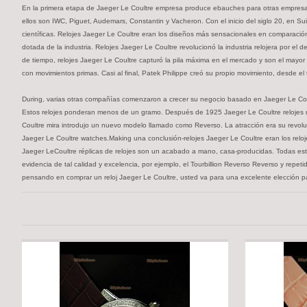
En la primera etapa de Jaeger Le Coultre empresa produce ebauches para otras empresas 
ellos son IWC, Piguet, Audemars, Constantin y Vacheron. Con el inicio del siglo 20, en Suiz
científicas. Relojes Jaeger Le Coultre eran los diseños más sensacionales en comparación
dotada de la industria. Relojes Jaeger Le Coultre revolucionó la industria relojera por el
de tiempo, relojes Jaeger Le Coultre capturó la pila máxima en el mercado y son el mayor
con movimientos primas. Casi al final, Patek Philippe creó su propio movimiento, desde el 
During, varias otras compañías comenzaron a crecer su negocio basado en Jaeger Le Coultr
Estos relojes ponderan menos de un gramo. Después de 1925 Jaeger Le Coultre relojes n
Coultre mira introdujo un nuevo modelo llamado como Reverso. La atracción era su revoluci
Jaeger Le Coultre watches.Making una conclusión-relojes Jaeger Le Coultre eran los relo
Jaeger LeCoultre réplicas de relojes son un acabado a mano, casa-producidas. Todas esta
evidencia de tal calidad y excelencia, por ejemplo, el Tourbillion Reverso Reverso y repet
pensando en comprar un reloj Jaeger Le Coultre, usted va para una excelente elección pa