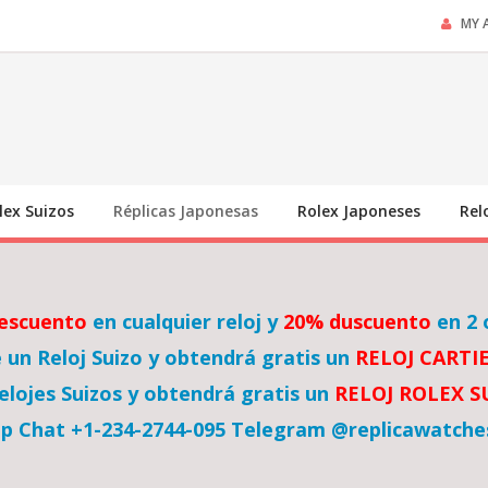
MY 
lex Suizos
Réplicas Japonesas
Rolex Japoneses
Rel
escuento
en cualquier reloj y
20% duscuento
en 2 
un Reloj Suizo y obtendrá gratis un
RELOJ CARTI
lojes Suizos y obtendrá gratis un
RELOJ ROLEX 
p Chat +1-234-2744-095 Telegram @replicawatche