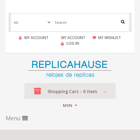
MY ACCOUNT
MY ACCOUNT
MY WISHLIST
LOG IN
Shopping
Cart -
0
Item
MXN
Menu