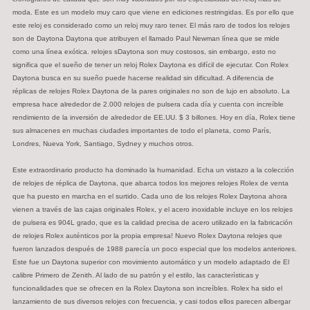
moda. Este es un modelo muy caro que viene en ediciones restringidas. Es por ello que
este reloj es considerado como un reloj muy raro tener. El más raro de todos los relojes
son de Daytona Daytona que atribuyen el llamado Paul Newman línea que se mide
como una línea exótica. relojes sDaytona son muy costosos, sin embargo, esto no
significa que el sueño de tener un reloj Rolex Daytona es difícil de ejecutar. Con Rolex
Daytona busca en su sueño puede hacerse realidad sin dificultad. A diferencia de
réplicas de relojes Rolex Daytona de la pares originales no son de lujo en absoluto. La
empresa hace alrededor de 2.000 relojes de pulsera cada día y cuenta con increíble
rendimiento de la inversión de alrededor de EE.UU. $ 3 billones. Hoy en día, Rolex tiene
sus almacenes en muchas ciudades importantes de todo el planeta, como París,
Londres, Nueva York, Santiago, Sydney y muchos otros.
Este extraordinario producto ha dominado la humanidad. Echa un vistazo a la colección
de relojes de réplica de Daytona, que abarca todos los mejores relojes Rolex de venta
que ha puesto en marcha en el surtido. Cada uno de los relojes Rolex Daytona ahora
vienen a través de las cajas originales Rolex, y el acero inoxidable incluye en los relojes
de pulsera es 904L grado, que es la calidad precisa de acero utilizado en la fabricación
de relojes Rolex auténticos por la propia empresa! Nuevo Rolex Daytona relojes que
fueron lanzados después de 1988 parecía un poco especial que los modelos anteriores.
Este fue un Daytona superior con movimiento automático y un modelo adaptado de El
calibre Primero de Zenith. Al lado de su patrón y el estilo, las características y
funcionalidades que se ofrecen en la Rolex Daytona son increíbles. Rolex ha sido el
lanzamiento de sus diversos relojes con frecuencia, y casi todos ellos parecen albergar