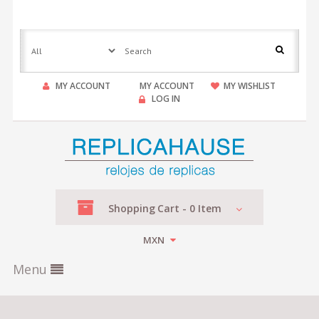
MY ACCOUNT
MY ACCOUNT
MY WISHLIST
LOG IN
Shopping
Cart -
0
Item
MXN
Menu