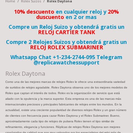
Home
/
Rolex Suizos
/
Rolex Daytona
10% descuento
en cualquier reloj y
20%
duscuento
en 2 or mas
Compre un Reloj Suizo y obtendrá gratis un
RELOJ CARTIER TANK
Compre 2 Relojes Suizos y obtendrá gratis un
RELOJ ROLEX SUBMARINER
Whatsapp Chat +1-234-2744-095 Telegram
@replicawatchessupport
Rolex Daytona
Como una de las mejores marcas de relojes Rolex le ofrece una extraordinaria variedad
de surtidos de relojes agradable. Rolex Daytona observa uno de los mejores modelos de
Rolex que captan el interés de todos. Rolex es la organización de servicio que está
aliado con la opulencia y la marca superior. Esta empresa es una de las marcas más
internacionales preciosos y principales fabricantes de relojes entre los mundos. En la
actualidad, existe una creciente popularidad de diversos relojes Rolex y un gran número
de clientes con frecuencia para cazar Rolex Daytona y el Rolex Submariner. Bueno,
aproximadamente cada tipo de relojes de pulsera Rolex tienen el tipo similar de
refinamiento, elegancia y funciones. Réplicas de relojes Rolex Daytona son mejores
cronógrafos de calidad que son muy valorados por los especialistas del reloj más de