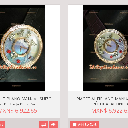
ALTIPLANO MANUAL SUIZO
PIAGET ALTIPLANO MANU
RÉPLICA JAPONESA
RÉPLICA JAPONES
MXN$ 6,922.65
MXN$ 6,922.6
rt
Add to Cart