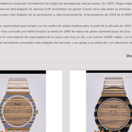
cialmente producido movimientos de relojes de prestigiosas marcas suizas. En 1943, Piaget regis
manual ultra-delgada de apenas 0,08 centímetros de grosor. Cuatro años más tarde se introdujo
e cuarzo más delgado de su generación y, más recientemente, el lanzamiento de 2003 de la 600P,
te oportunidad para romper con los estilos de relojes tradicionales. A partir de la década de 19
én se hizo conocido por haber lanzado la moda de 1960 de marca de piedra semi-preciosas de ónix
e en una especie de especialidad de la casa-y aún hoy en día. Las nuevos 1208P calibre, con l
 el movimiento automático más delgado del mercado, y se ajusta a la perfección con discreción 
Sh