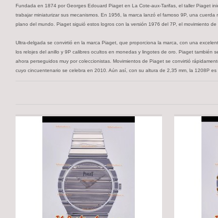
Fundada en 1874 por Georges Edouard Piaget en La Cote-aux-Tarifas, el taller Piaget ini
trabajar miniaturizar sus mecanismos. En 1956, la marca lanzó el famoso 9P, una cuerda 
plano del mundo. Piaget siguió estos logros con la versión 1976 del 7P, el movimiento d
Ultra-delgada se convirtió en la marca Piaget, que proporciona la marca, con una excelen
los relojes del anillo y 9P calibres ocultos en monedas y lingotes de oro. Piaget tambi
ahora perseguidos muy por coleccionistas. Movimientos de Piaget se convirtió rápidament
cuyo cincuentenario se celebra en 2010. Aún así, con su altura de 2,35 mm, la 1208P es