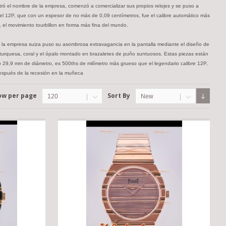
tró el nombre de la empresa, comenzó a comercializar sus propios relojes y se puso a
 el 12P, que con un espesor de no más de 0,09 centímetros, fue el calibre automático más
 el movimiento tourbillon en forma más fina del mundo.
50, la empresa suiza puso su asombrosa extravagancia en la pantalla mediante el diseño de
, turquesa, coral y el ópalo montado en brazaletes de puño suntuosos. Estas piezas están
o 29,9 mm de diámetro, es 500ths de milímetro más grueso que el legendario calibre 12P,
después de la recesión en la muñeca
ow per page
Sort By
120
New