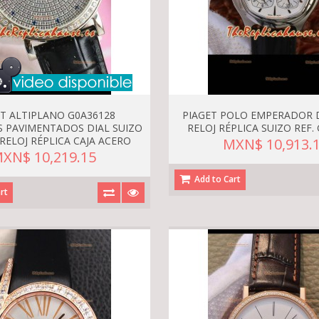
ET ALTIPLANO G0A36128
PIAGET POLO EMPERADOR 
 PAVIMENTADOS DIAL SUIZO
RELOJ RÉPLICA SUIZO REF.
RELOJ RÉPLICA CAJA ACERO
MXN$ 10,913.
XN$ 10,219.15
Add to Cart
rt