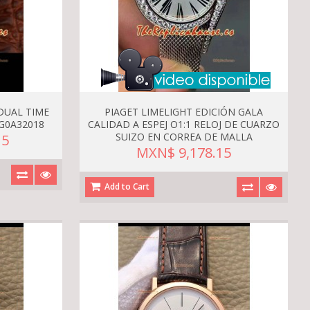
DUAL TIME
PIAGET LIMELIGHT EDICIÓN GALA
 G0A32018
CALIDAD A ESPEJ O1:1 RELOJ DE CUARZO
SUIZO EN CORREA DE MALLA
15
MXN$ 9,178.15
Add to Cart