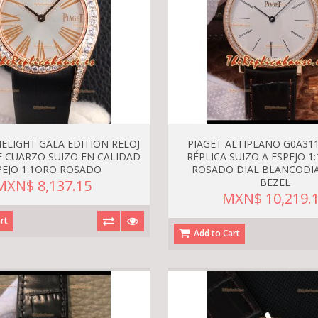
MELIGHT GALA EDITION RELOJ
PIAGET ALTIPLANO G0A311
E CUARZO SUIZO EN CALIDAD
RÉPLICA SUIZO A ESPEJO 1
PEJO 1:1ORO ROSADO
ROSADO DIAL BLANCOD
BEZEL
MXN$ 8,137.15
MXN$ 10,219.
rt
Add to Cart