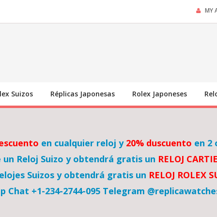
MY 
lex Suizos
Réplicas Japonesas
Rolex Japoneses
Rel
escuento
en cualquier reloj y
20% duscuento
en 2 
un Reloj Suizo y obtendrá gratis un
RELOJ CARTI
lojes Suizos y obtendrá gratis un
RELOJ ROLEX 
p Chat +1-234-2744-095 Telegram @replicawatche