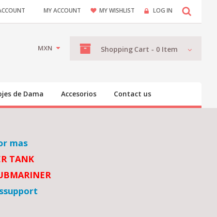
ACCOUNT
MY ACCOUNT
MY WISHLIST
LOG IN
MXN
Shopping
Cart -
0
Item
ojes de Dama
Accesorios
Contact us
or mas
ER TANK
SUBMARINER
ssupport