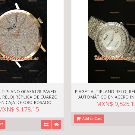
ALTIPLANO G0A36128 PAVED
PIAGET ALTIPLANO RELOJ RÉ
L RELOJ RÉPLICA DE CUARZO
AUTOMÁTICO EN ACERO IN
EN CAJA DE ORO ROSADO
MXN$ 9,525.1
MXN$ 9,178.15
Add to Cart
rt