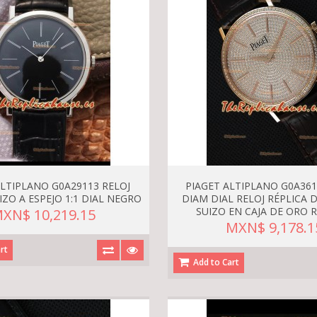
ALTIPLANO G0A29113 RELOJ
PIAGET ALTIPLANO G0A361
IZO A ESPEJO 1:1 DIAL NEGRO
DIAM DIAL RELOJ RÉPLICA 
SUIZO EN CAJA DE ORO
XN$ 10,219.15
MXN$ 9,178.1
rt
Add to Cart