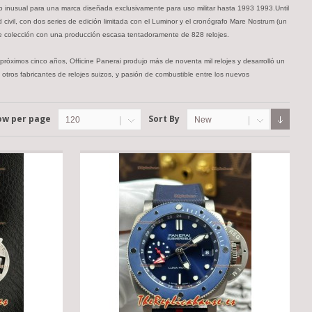
tino inusual para una marca diseñada exclusivamente para uso militar hasta 1993 1993.Until
civil, con dos series de edición limitada con el Luminor y el cronógrafo Mare Nostrum (un
e colección con una producción escasa tentadoramente de 828 relojes.
 próximos cinco años, Officine Panerai produjo más de noventa mil relojes y desarrolló un
 otros fabricantes de relojes suizos, y pasión de combustible entre los nuevos
ow per page
Sort By
120
New