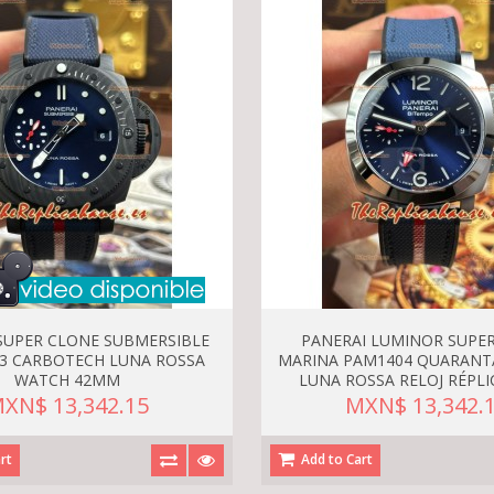
SUPER CLONE SUBMERSIBLE
PANERAI LUMINOR SUPE
3 CARBOTECH LUNA ROSSA
MARINA PAM1404 QUARANT
WATCH 42MM
LUNA ROSSA RELOJ RÉPL
XN$ 13,342.15
MXN$ 13,342.
rt
Add to Cart