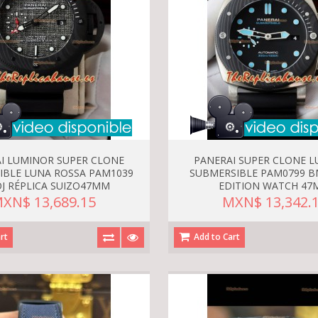
I LUMINOR SUPER CLONE
PANERAI SUPER CLONE 
IBLE LUNA ROSSA PAM1039
SUBMERSIBLE PAM0799 B
J RÉPLICA SUIZO47MM
EDITION WATCH 4
XN$ 13,689.15
MXN$ 13,342.
rt
Add to Cart