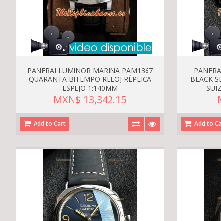
PANERAI LUMINOR MARINA PAM1367
PANERA
QUARANTA BITEMPO RELOJ RÉPLICA
BLACK S
ESPEJO 1:140MM
SUI
MXN$ 13,342.15
Add to Cart
Add to Ca