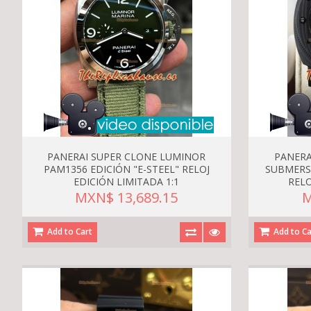
PANERAI SUPER CLONE LUMINOR
PANERA
PAM1356 EDICIÓN "E-STEEL" RELOJ
SUBMERS
EDICIÓN LIMITADA 1:1
RELO
MXN$ 13,689.15
M
Add to Cart
Add to Ca