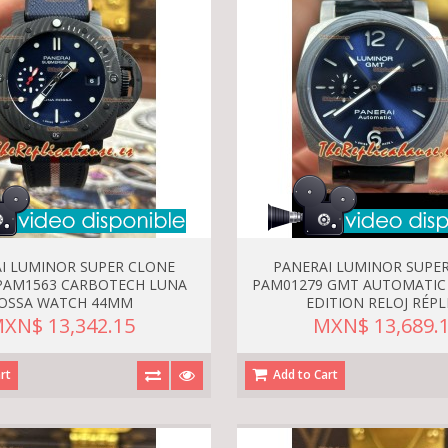
I LUMINOR SUPER CLONE
PANERAI LUMINOR SUPE
PAM1563 CARBOTECH LUNA
PAM01279 GMT AUTOMATIC 
OSSA WATCH 44MM
EDITION RELOJ RÉPL
XN$ 13,342.15
MXN$ 13,689.
rt
Add to Cart