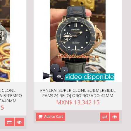
R CLONE
PANERAI SUPER CLONE SUBMERSIBLE
A BITEMPO
PAM974 RELOJ ORO ROSADO 42MM
ICA40MM
MXN$ 13,342.15
15
Add to Cart