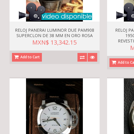
RELOJ PANERAI LUMINOR DUE PAM908
RELOJ P
SUPERCLON DE 38 MM EN ORO ROSA
195
REVEST
MXN$ 13,342.15
M
Add to Cart
Add to Ca