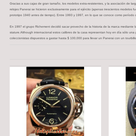
Gracias a sus cajas de gran tamaño, los modelos extra-resistentes, y la asociación de lar
relojes Panerai se hicieron exclusivamente para el ejército (apenas trescientos modelos f
prototipo 1940 antes de tiempo). Entre 1993 y 1997, en lo que se conoce como período
En 1997 el grupo Richement decidió sacar provecho de la historia de la marca mediante la 
stature.Although internacional estos calibres de la casa representan hoy en día sólo una p
coleccionistas dispuestos a gastar hasta $ 100,000 para llevar un Panerai con un tourbill