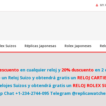
MY 
lex Suizos
Réplicas Japonesas
Rolex Japoneses
Rel
escuento
en cualquier reloj y
20% duscuento
en 2 
un Reloj Suizo y obtendrá gratis un
RELOJ CARTI
lojes Suizos y obtendrá gratis un
RELOJ ROLEX 
p Chat +1-234-2744-095 Telegram @replicawatche