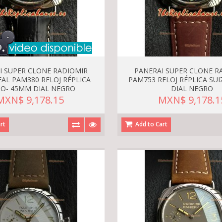
I SUPER CLONE RADIOMIR
PANERAI SUPER CLONE R
EAL PAM380 RELOJ RÉPLICA
PAM753 RELOJ RÉPLICA SU
ZO- 45MM DIAL NEGRO
DIAL NEGRO
MXN$ 9,178.15
MXN$ 9,178.1
rt
Add to Cart