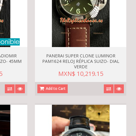
ADIOMIR
PANERAI SUPER CLONE LUMINOR
IZO- 45MM
PAM1624 RELOJ RÉPLICA SUIZO- DIAL
VERDE
5
MXN$ 10,219.15
Add to Cart