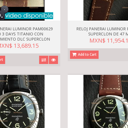
ANERAI LUMINOR PAM00629
RELOJ PANERAI LUMINOR
0 3 DAYS TITANIO CON
SUPERCLON DE 47 
IMIENTO DLC SUPERCLON
MXN$ 11,954.
XN$ 13,689.15
Add to Cart
rt