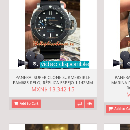
PANERAI SUPER CLONE SUBMERSIBLE
PANERA
PAM683 RELOJ RÉPLICA ESPEJO 1:142MM
MARINA 
R
MXN$ 13,342.15
M
Add to Cart
Add to Ca