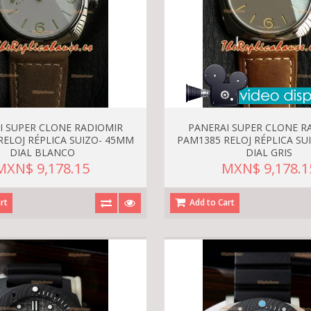
I SUPER CLONE RADIOMIR
PANERAI SUPER CLONE R
RELOJ RÉPLICA SUIZO- 45MM
PAM1385 RELOJ RÉPLICA SU
DIAL BLANCO
DIAL GRIS
MXN$ 9,178.15
MXN$ 9,178.1
rt
Add to Cart