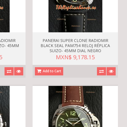
ADIOMIR
PANERAI SUPER CLONE RADIOMIR
IZO- 45MM
BLACK SEAL PAM754 RELOJ RÉPLICA
SUIZO- 45MM DIAL NEGRO
5
MXN$ 9,178.15
Add to Cart