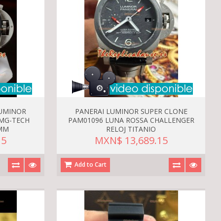
LUMINOR
PANERAI LUMINOR SUPER CLONE
MG-TECH
PAM01096 LUNA ROSSA CHALLENGER
7MM
RELOJ TITANIO
15
MXN$ 13,689.15
Add to Cart