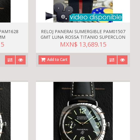
 PAM1628
RELOJ PANERAI SUMERGIBLE PAM01507
MM
GMT LUNA ROSSA TITANIO SUPERCLON
15
MXN$ 13,689.15
Add to Cart