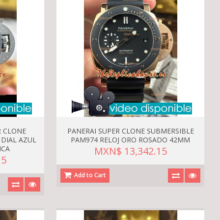
R CLONE
PANERAI SUPER CLONE SUBMERSIBLE
DIAL AZUL
PAM974 RELOJ ORO ROSADO 42MM
ICA
MXN$ 13,342.15
15
Add to Cart