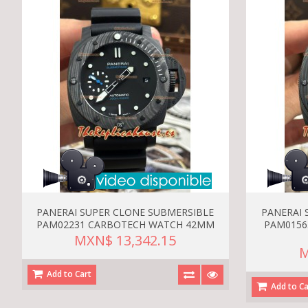
PANERAI SUPER CLONE SUBMERSIBLE
PANERAI 
PAM02231 CARBOTECH WATCH 42MM
PAM0156
MXN$ 13,342.15
M
Add to Cart
Add to Ca