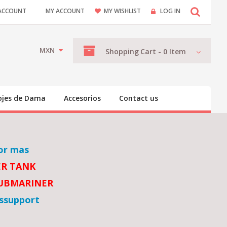
ACCOUNT
MY ACCOUNT
MY WISHLIST
LOG IN
MXN
Shopping
Cart -
0
Item
ojes de Dama
Accesorios
Contact us
or mas
ER TANK
SUBMARINER
ssupport