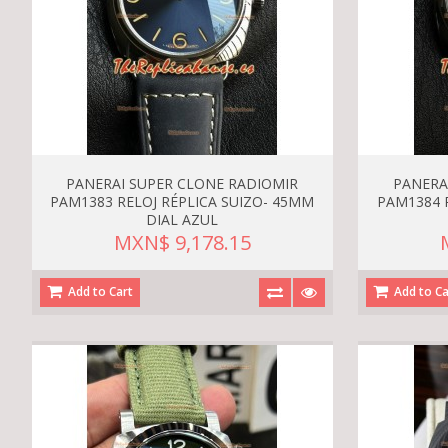
PANERAI SUPER CLONE RADIOMIR
PANERA
PAM1383 RELOJ RÉPLICA SUIZO- 45MM
PAM1384 
DIAL AZUL
MXN$ 9,178.15
Add to Cart
Add to Ca