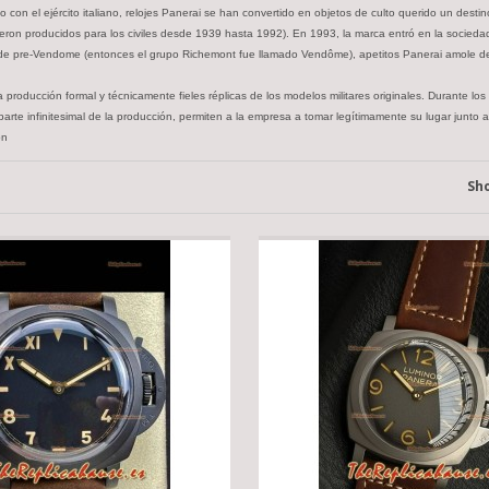
go con el ejército italiano, relojes Panerai se han convertido en objetos de culto querido un des
ueron producidos para los civiles desde 1939 hasta 1992). En 1993, la marca entró en la sociedad 
 de pre-Vendome (entonces el grupo Richemont fue llamado Vendôme), apetitos Panerai amole d
producción formal y técnicamente fieles réplicas de los modelos militares originales. Durante los
arte infinitesimal de la producción, permiten a la empresa a tomar legítimamente su lugar junto a
on
Sh