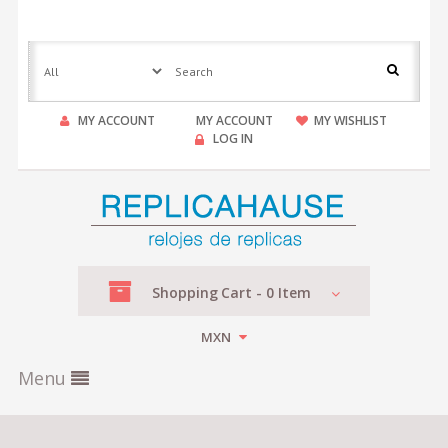
MY ACCOUNT
MY ACCOUNT
MY WISHLIST
LOG IN
Shopping
Cart -
0
Item
MXN
Menu