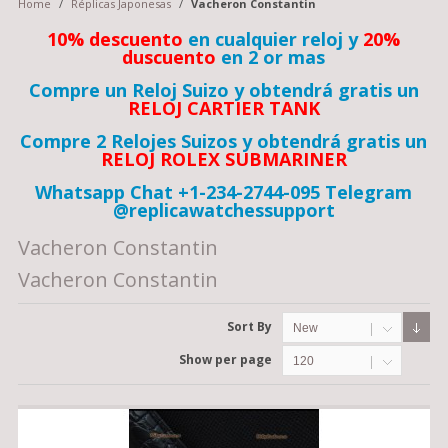
Home
/
Réplicas Japonesas
/
Vacheron Constantin
10% descuento
en cualquier reloj y
20%
duscuento
en 2 or mas
Compre un Reloj Suizo y obtendrá gratis un
RELOJ CARTIER TANK
Compre 2 Relojes Suizos y obtendrá gratis un
RELOJ ROLEX SUBMARINER
Whatsapp Chat +1-234-2744-095 Telegram
@replicawatchessupport
Vacheron Constantin
Vacheron Constantin
Sort By
New
Show per page
120