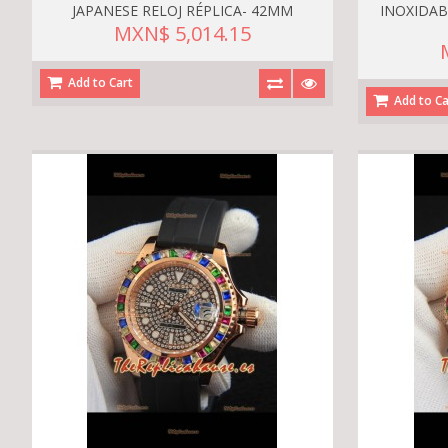
JAPANESE RELOJ RÉPLICA- 42MM
INOXIDAB
MXN$ 5,014.15
Add to Cart
Add to Ca