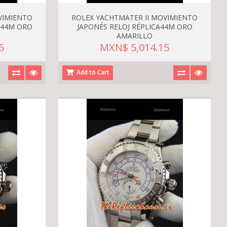
VIMIENTO
ROLEX YACHTMATER II MOVIMIENTO
A44M ORO
JAPONÉS RELOJ RÉPLICA44M ORO
AMARILLO
5
MXN$ 5,014.15
Add to Cart