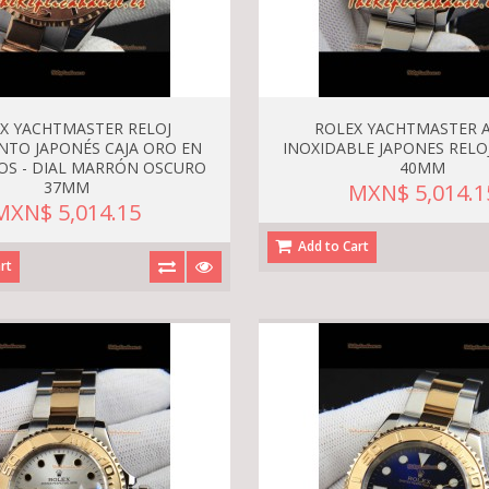
X YACHTMASTER RELOJ
ROLEX YACHTMASTER 
NTO JAPONÉS CAJA ORO EN
INOXIDABLE JAPONES RELOJ
OS - DIAL MARRÓN OSCURO
40MM
37MM
MXN$ 5,014.1
MXN$ 5,014.15
Add to Cart
rt