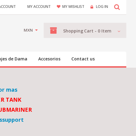
ACCOUNT
MY ACCOUNT
MY WISHLIST
LOG IN
MXN
Shopping
Cart -
0
Item
ojes de Dama
Accesorios
Contact us
or mas
ER TANK
SUBMARINER
ssupport