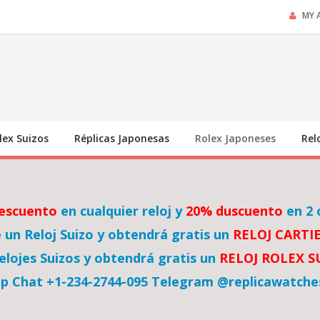
MY 
lex Suizos
Réplicas Japonesas
Rolex Japoneses
Rel
escuento
en cualquier reloj y
20% duscuento
en 2 
un Reloj Suizo y obtendrá gratis un
RELOJ CARTI
lojes Suizos y obtendrá gratis un
RELOJ ROLEX 
p Chat +1-234-2744-095 Telegram @replicawatche