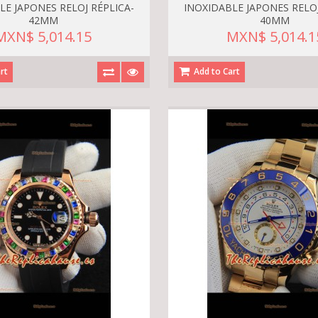
LE JAPONES RELOJ RÉPLICA-
INOXIDABLE JAPONES RELOJ
42MM
40MM
MXN$ 5,014.15
MXN$ 5,014.1
rt
Add to Cart