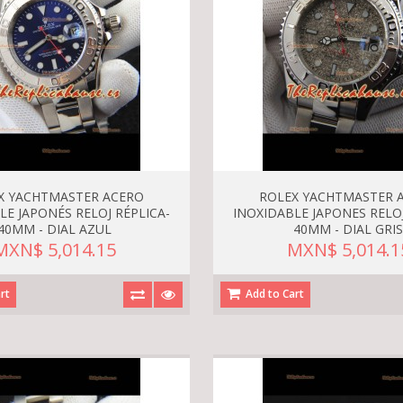
X YACHTMASTER ACERO
ROLEX YACHTMASTER 
LE JAPONÉS RELOJ RÉPLICA-
INOXIDABLE JAPONES RELOJ
40MM - DIAL AZUL
40MM - DIAL GRI
MXN$ 5,014.15
MXN$ 5,014.1
rt
Add to Cart