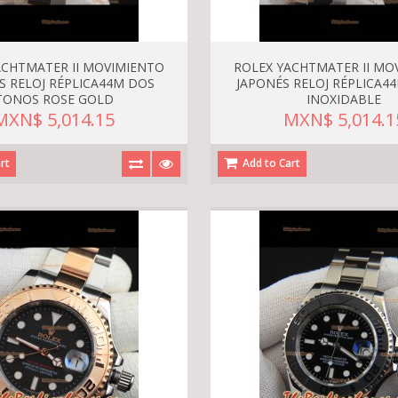
ACHTMATER II MOVIMIENTO
ROLEX YACHTMATER II MO
S RELOJ RÉPLICA44M DOS
JAPONÉS RELOJ RÉPLICA4
TONOS ROSE GOLD
INOXIDABLE
MXN$ 5,014.15
MXN$ 5,014.1
rt
Add to Cart