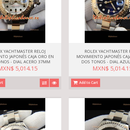
X YACHTMASTER RELOJ
ROLEX YACHTMASTER 
NTO JAPONÉS CAJA ORO EN
MOVIMIENTO JAPONÉS CAJ
NOS - DIAL ACERO 37MM
DOS TONOS - DIAL AZU
MXN$ 5,014.15
MXN$ 5,014.1
rt
Add to Cart