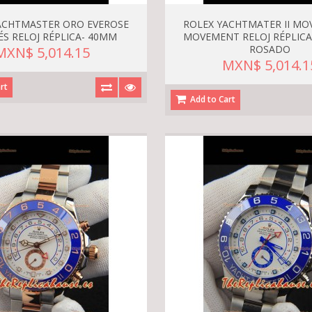
ACHTMASTER ORO EVEROSE
ROLEX YACHTMATER II MO
ÉS RELOJ RÉPLICA- 40MM
MOVEMENT RELOJ RÉPLIC
ROSADO
MXN$ 5,014.15
MXN$ 5,014.1
rt
Add to Cart