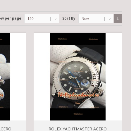
ow per page
Sort By
120
New
ACERO
ROLEX YACHTMASTER ACERO