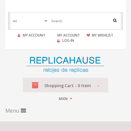
MY ACCOUNT
MY ACCOUNT
MY WISHLIST
LOG IN
Shopping
Cart -
0
Item
MXN
Menu