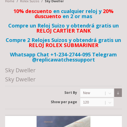
Home
/
Rolex Suizos
/
Sky Dweller
10% descuento
en cualquier reloj y
20%
duscuento
en 2 or mas
Compre un Reloj Suizo y obtendrá gratis un
RELOJ CARTIER TANK
Compre 2 Relojes Suizos y obtendrá gratis un
RELOJ ROLEX SUBMARINER
Whatsapp Chat +1-234-2744-095 Telegram
@replicawatchessupport
Sky Dweller
Sky Dweller
Sort By
New
Show per page
120