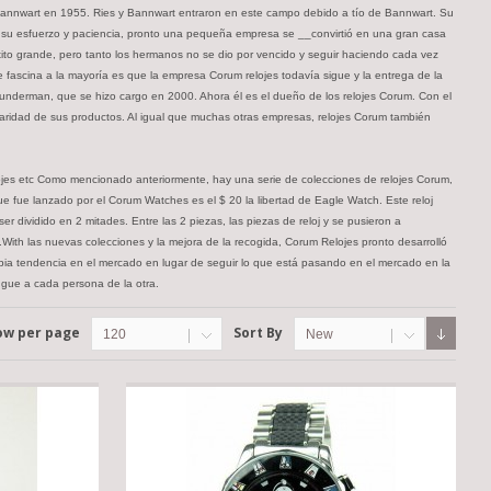
Bannwart en 1955. Ries y Bannwart entraron en este campo debido a tío de Bannwart. Su
 Con su esfuerzo y paciencia, pronto una pequeña empresa se __convirtió en una gran casa
ito grande, pero tanto los hermanos no se dio por vencido y seguir haciendo cada vez
 fascina a la mayoría es que la empresa Corum relojes todavía sigue y la entrega de la
nderman, que se hizo cargo en 2000. Ahora él es el dueño de los relojes Corum. Con el
gularidad de sus productos. Al igual que muchas otras empresas, relojes Corum también
elojes etc Como mencionado anteriormente, hay una serie de colecciones de relojes Corum,
ue fue lanzado por el Corum Watches es el $ 20 la libertad de Eagle Watch. Este reloj
dividido en 2 mitades. Entre las 2 piezas, las piezas de reloj y se pusieron a
ll.With las nuevas colecciones y la mejora de la recogida, Corum Relojes pronto desarrolló
pia tendencia en el mercado en lugar de seguir lo que está pasando en el mercado en la
ingue a cada persona de la otra.
ow per page
Sort By
120
New