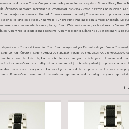
atches es un producto de Corum Company, fundada por los hermanos primo, Simone Ries y Renne 
ería técnicas y, por tanto, mezclando su creatividad, esfuerzo y estilo, hicieron Corum relojes.
 Corum relojes fue puesto en libertad. En ese momento, un reloj Corum no era un producto de éx
tienen el objetivo de ofrecer un hermoso y un producto innovador con la mejor artesanía. Lo que
ener beneficios comprometer la quality.Today Corum Watches Company es la cabeza de Severin Wu
ofía del Corum relojes sigue siendo el mismo. Corum relojes todavía tiene que la calidad y la sin
s, relojes Corum Copa del Almirante, Coin Corum relojes, relojes Corum Burbuja, Clásico Corum r
bricado con un número limitado y consta de marcación hecho de meteoritos. Otro reloj exclusivo q
o base para ello. Este reloj Corum debía hacerse con gran cautela, ya que la moneda debía ser 
rty Águila relojes Corum están disponibles como un reloj de bolsillo y el reloj de pulsera como we
us diseños de inspiración y único. Corum relojes es una de las empresas que han creado su pro
stentes. Relojes Corum creen en el desarrollo de algo nuevo producto, elegante y único que dist
Sh