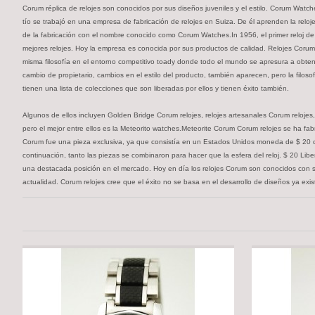
Corum réplica de relojes son conocidos por sus diseños juveniles y el estilo. Corum W
tío se trabajó en una empresa de fabricación de relojes en Suiza. De él aprenden la reloj
de la fabricación con el nombre conocido como Corum Watches.In 1956, el primer reloj de
mejores relojes. Hoy la empresa es conocida por sus productos de calidad. Relojes Corum 
misma filosofía en el entorno competitivo toady donde todo el mundo se apresura a obt
cambio de propietario, cambios en el estilo del producto, también aparecen, pero la filos
tienen una lista de colecciones que son liberadas por ellos y tienen éxito también.
Algunos de ellos incluyen Golden Bridge Corum relojes, relojes artesanales Corum reloje
pero el mejor entre ellos es la Meteorito watches.Meteorite Corum Corum relojes se ha fa
Corum fue una pieza exclusiva, ya que consistía en un Estados Unidos moneda de $ 20 com
continuación, tanto las piezas se combinaron para hacer que la esfera del reloj. $ 20 Libe
una destacada posición en el mercado. Hoy en día los relojes Corum son conocidos con s
actualidad. Corum relojes cree que el éxito no se basa en el desarrollo de diseños ya exi