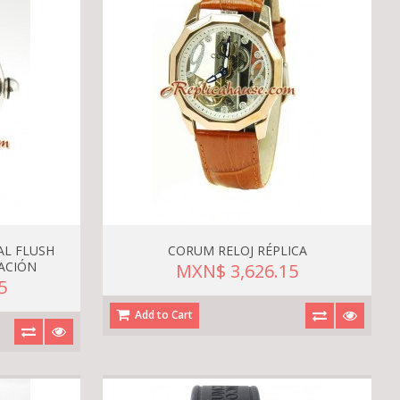
AL FLUSH
CORUM RELOJ RÉPLICA
TACIÓN
MXN$ 3,626.15
5
Add to Cart