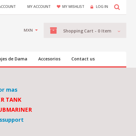
ACCOUNT
MY ACCOUNT
MY WISHLIST
LOG IN
MXN
Shopping
Cart -
0
Item
ojes de Dama
Accesorios
Contact us
or mas
ER TANK
SUBMARINER
ssupport