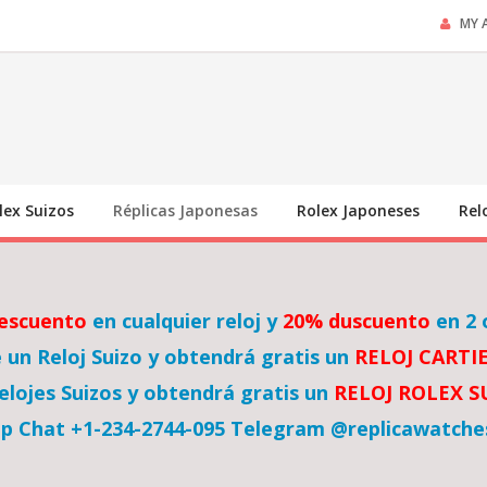
MY 
lex Suizos
Réplicas Japonesas
Rolex Japoneses
Rel
escuento
en cualquier reloj y
20% duscuento
en 2 
un Reloj Suizo y obtendrá gratis un
RELOJ CARTI
lojes Suizos y obtendrá gratis un
RELOJ ROLEX 
p Chat +1-234-2744-095 Telegram @replicawatche