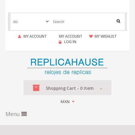
MY ACCOUNT
MY ACCOUNT
MY WISHLIST
LOG IN
Shopping
Cart -
0
Item
MXN
Menu