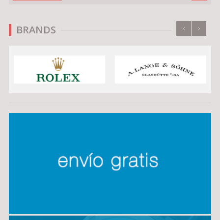
‹
›
BRANDS