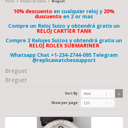
Home
/
Relojes de Dama
/
Breguet
10% descuento
en cualquier reloj y
20%
duscuento
en 2 or mas
Compre un Reloj Suizo y obtendrá gratis un
RELOJ CARTIER TANK
Compre 2 Relojes Suizos y obtendrá gratis un
RELOJ ROLEX SUBMARINER
Whatsapp Chat +1-234-2744-095 Telegram
@replicawatchessupport
Breguet
Breguet
Sort By
New
Show per page
120