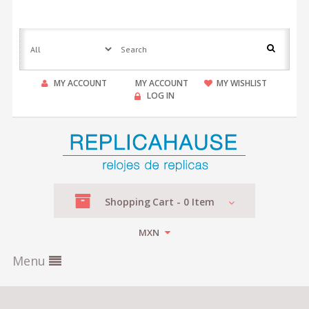
MY ACCOUNT
MY ACCOUNT
MY WISHLIST
LOG IN
Shopping
Cart -
0
Item
MXN
Menu