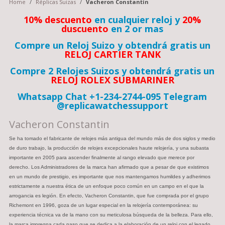
Home
/
Réplicas Suizas
/
Vacheron Constantin
10% descuento
en cualquier reloj y
20%
duscuento
en 2 or mas
Compre un Reloj Suizo y obtendrá gratis un
RELOJ CARTIER TANK
Compre 2 Relojes Suizos y obtendrá gratis un
RELOJ ROLEX SUBMARINER
Whatsapp Chat +1-234-2744-095 Telegram
@replicawatchessupport
Vacheron Constantin
Se ha tomado el fabricante de relojes más antigua del mundo más de dos siglos y medio
de duro trabajo, la producción de relojes excepcionales haute relojería, y una subasta
importante en 2005 para ascender finalmente al rango elevado que merece por
derecho. Los Administradores de la marca han afirmado que a pesar de que existimos
en un mundo de prestigio, es importante que nos mantengamos humildes y adherimos
estrictamente a nuestra ética de un enfoque poco común en un campo en el que la
arrogancia es legión. En efecto, Vacheron Constantin, que fue comprada por el grupo
Richemont en 1996, goza de un lugar especial en la relojería contemporánea: su
experiencia técnica va de la mano con su meticulosa búsqueda de la belleza. Para ello,
la marca impregna cada paso que se dedica a la elaboración de un reloj con el legado