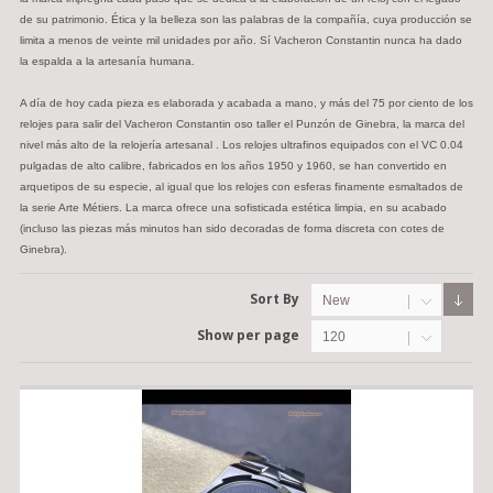
de su patrimonio. Ética y la belleza son las palabras de la compañía, cuya producción se
limita a menos de veinte mil unidades por año. Sí Vacheron Constantin nunca ha dado
la espalda a la artesanía humana.
A día de hoy cada pieza es elaborada y acabada a mano, y más del 75 por ciento de los
relojes para salir del Vacheron Constantin oso taller el Punzón de Ginebra, la marca del
nivel más alto de la relojería artesanal . Los relojes ultrafinos equipados con el VC 0.04
pulgadas de alto calibre, fabricados en los años 1950 y 1960, se han convertido en
arquetipos de su especie, al igual que los relojes con esferas finamente esmaltados de
la serie Arte Métiers. La marca ofrece una sofisticada estética limpia, en su acabado
(incluso las piezas más minutos han sido decoradas de forma discreta con cotes de
Ginebra).
Sort By
New
Show per page
120