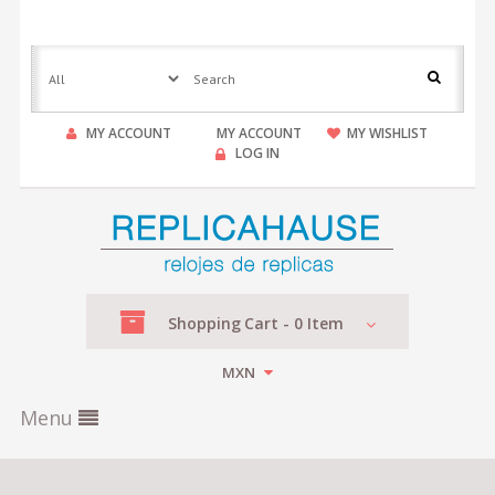
MY ACCOUNT
MY ACCOUNT
MY WISHLIST
LOG IN
Shopping
Cart -
0
Item
MXN
Menu