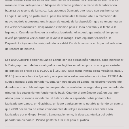
mano de obra, incluyendo un bloqueo de volante grabado a mano de la fabricación
balanza de resorte de la marca. Las acciones Daymatic otro rasgo con sus hermanos
Lange 1, un reloj de plata sólida, pero las similitudes terminan ahí. La marcación del
nuevo modelo representa una imagen de espejo de la disposición que se encuentra en
las versiones manuales, desplazando el tiempo para el lado derecho y la fecha a la
izquierda. Cuando se lleva en la muñeca izquierda, el acuerdo garantiza el tiempo se
reveló por primera vez cuando se levanta la manga. Para equilibrar el diseño, la
Daymatic incluye un día retrógrado de la exhibición de la semana en lugar del indicador
de reserva de marcha.
Los DATOGRAPH ediciones Lange Lange son las piezas más notables, cabe mencionar
la Datograph, uno de los cronógrafos más legibles en el campo, con una gran variedad
de puntos de precio de $ 50,900 a $ 160.400. Esta mano herida pieza mecánica (talla L
951,1) tiene una función fly-back y una precisión saltar contador de minutos. El 2004 de
cuerda manual doble portador cuenta con otra novedad Lange: es el primer cronógrafo
dotado de una doble rattrapante comprende un contador de segundos y un contador de
minutos, los cuales tienen funciones fly-back. Cuando el cronómetro está en uso, por
último pero no menos importante, el balance de la espiral de doble portador fue
fabricado por Lange, en Glashütte, un logro particularmente notable teniendo en cuenta
que el 99 por ciento de estos componentes de relojes mecánicos esenciales son
fabricados por el Grupo Swatch. Lamentablemente, la destreza técnica del doble
portador no es barato. Piensa gastar $ 126,000 para el platino.