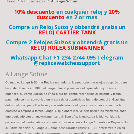
Home
/
Réplicas Suizas
/
A.Lange Sohne
10% descuento
en cualquier reloj y
20%
duscuento
en 2 or mas
Compre un Reloj Suizo y obtendrá gratis un
RELOJ CARTIER TANK
Compre 2 Relojes Suizos y obtendrá gratis un
RELOJ ROLEX SUBMARINER
Whatsapp Chat +1-234-2744-095 Telegram
@replicawatchessupport
A.Lange Sohne
Cuando A. Lange & Söhne Replica reanudaron la producción de relojes después de un
hiato de 50 años en 1995, el Lange I fue el primer modelo que introdujo. Desde
entonces, su configuración de línea fuera del centro reconocible al instante y fecha
patentado se han convertido en la cara de la popularidad fuera de control el Glashütte
del modelo company.The base y creciente lista de elogios críticos han inspirado a la
empresa a ampliar la familia Lange 1, que ahora incluye seis diferentes miembros, cada
uno equipado con un movimiento manual. Este año, la marca da la bienvenida a la
primera modelo automático a su colección icónica con el Lange 1 fuente de Daymatic.To
su última creación, A. Lange & Sohne desarrollados calibre L021.1 enteramente en su
manufactura. Como todos los movimientos de la compañía, presenta un alto nivel de