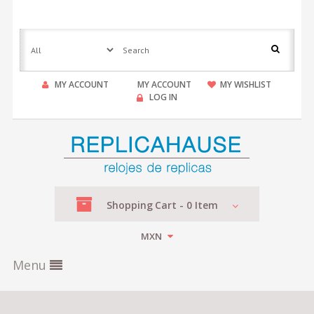
MY ACCOUNT
MY ACCOUNT
MY WISHLIST
LOG IN
Shopping
Cart -
0
Item
MXN
Menu