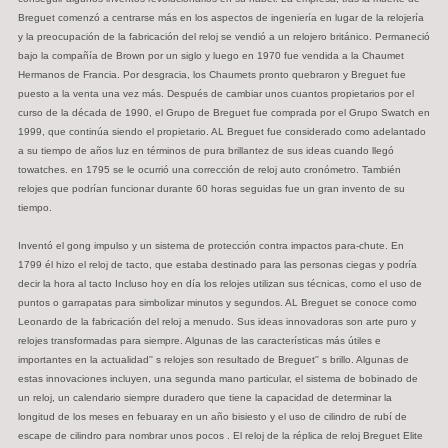
Breguet comenzó a centrarse más en los aspectos de ingeniería en lugar de la relojería
y la preocupación de la fabricación del reloj se vendió a un relojero británico. Permaneció
bajo la compañía de Brown por un siglo y luego en 1970 fue vendida a la Chaumet
Hermanos de Francia. Por desgracia, los Chaumets pronto quebraron y Breguet fue
puesto a la venta una vez más. Después de cambiar unos cuantos propietarios por el
curso de la década de 1990, el Grupo de Breguet fue comprada por el Grupo Swatch en
1999, que continúa siendo el propietario. AL Breguet fue considerado como adelantado
a su tiempo de años luz en términos de pura brillantez de sus ideas cuando llegó
towatches. en 1795 se le ocurrió una corrección de reloj auto cronómetro. También
relojes que podrían funcionar durante 60 horas seguidas fue un gran invento de su
tiempo.
Inventó el gong impulso y un sistema de protección contra impactos para-chute. En
1799 él hizo el reloj de tacto, que estaba destinado para las personas ciegas y podría
decir la hora al tacto Incluso hoy en día los relojes utilizan sus técnicas, como el uso de
puntos o garrapatas para simbolizar minutos y segundos. AL Breguet se conoce como
Leonardo de la fabricación del reloj a menudo. Sus ideas innovadoras son arte puro y
relojes transformadas para siempre. Algunas de las características más útiles e
importantes en la actualidad'' s relojes son resultado de Breguet'' s brillo. Algunas de
estas innovaciones incluyen, una segunda mano particular, el sistema de bobinado de
un reloj, un calendario siempre duradero que tiene la capacidad de determinar la
longitud de los meses en febuaray en un año bisiesto y el uso de cilindro de rubí de
escape de cilindro para nombrar unos pocos . El reloj de la réplica de reloj Breguet Elite