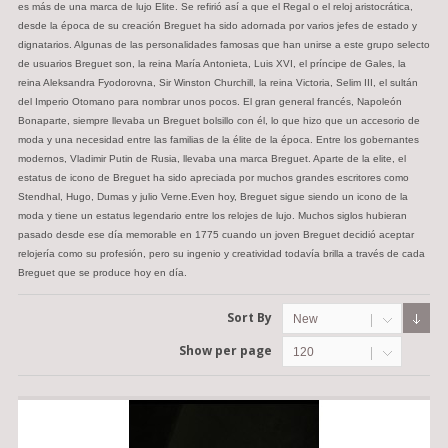
es más de una marca de lujo Elite. Se refirió así a que el Regal o el reloj aristocrática,
desde la época de su creación Breguet ha sido adornada por varios jefes de estado y
dignatarios. Algunas de las personalidades famosas que han unirse a este grupo selecto
de usuarios Breguet son, la reina María Antonieta, Luis XVI, el príncipe de Gales, la
reina Aleksandra Fyodorovna, Sir Winston Churchill, la reina Victoria, Selim III, el sultán
del Imperio Otomano para nombrar unos pocos. El gran general francés, Napoleón
Bonaparte, siempre llevaba un Breguet bolsillo con él, lo que hizo que un accesorio de
moda y una necesidad entre las familias de la élite de la época. Entre los gobernantes
modernos, Vladimir Putin de Rusia, llevaba una marca Breguet. Aparte de la elite, el
estatus de icono de Breguet ha sido apreciada por muchos grandes escritores como
Stendhal, Hugo, Dumas y julio Verne.Even hoy, Breguet sigue siendo un icono de la
moda y tiene un estatus legendario entre los relojes de lujo. Muchos siglos hubieran
pasado desde ese día memorable en 1775 cuando un joven Breguet decidió aceptar
relojería como su profesión, pero su ingenio y creatividad todavía brilla a través de cada
Breguet que se produce hoy en día.
Sort By
New
Show per page
120