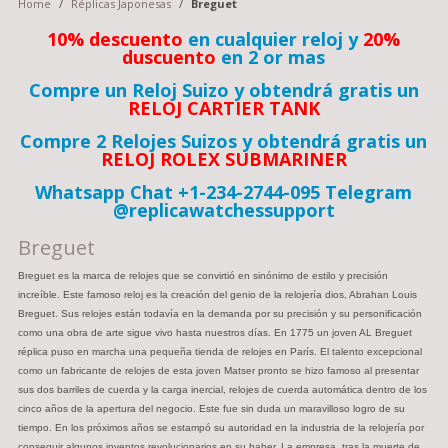
Home
/
Réplicas Japonesas
/
Breguet
10% descuento
en cualquier reloj y
20%
duscuento
en 2 or mas
Compre un Reloj Suizo y obtendrá gratis un
RELOJ CARTIER TANK
Compre 2 Relojes Suizos y obtendrá gratis un
RELOJ ROLEX SUBMARINER
Whatsapp Chat +1-234-2744-095 Telegram
@replicawatchessupport
Breguet
Breguet es la marca de relojes que se convirtió en sinónimo de estilo y precisión
increíble. Este famoso reloj es la creación del genio de la relojería dios, Abrahan Louis
Breguet. Sus relojes están todavía en la demanda por su precisión y su personificación
como una obra de arte sigue vivo hasta nuestros días. En 1775 un joven AL Breguet
réplica puso en marcha una pequeña tienda de relojes en París. El talento excepcional
como un fabricante de relojes de esta joven Matser pronto se hizo famoso al presentar
sus dos barriles de cuerda y la carga inercial, relojes de cuerda automática dentro de los
cinco años de la apertura del negocio. Este fue sin duda un maravilloso logro de su
tiempo. En los próximos años se estampó su autoridad en la industria de la relojería por
conseguir algunos inventos revolucionarios en su haber. La empresa, tras la muerte de