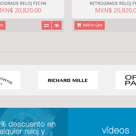
ROGRADE RELOJ FECHA
RETROGRADE RELOJ F
XN$ 20,820.00
MXN$ 20,820.
rt
Add to Cart