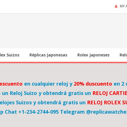
MY 
lex Suizos
Réplicas Japonesas
Rolex Japoneses
Rel
escuento
en cualquier reloj y
20% duscuento
en 2 
un Reloj Suizo y obtendrá gratis un
RELOJ CARTI
lojes Suizos y obtendrá gratis un
RELOJ ROLEX 
p Chat +1-234-2744-095 Telegram @replicawatche