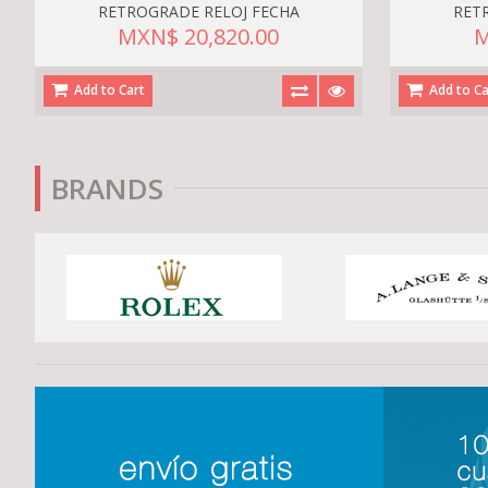
RETROGRADE RELOJ FECHA
RET
MXN$ 20,820.00
M
Add to Cart
Add to Ca
BRANDS