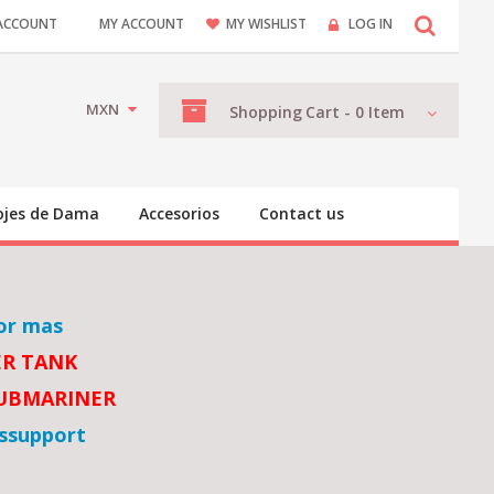
ACCOUNT
MY ACCOUNT
MY WISHLIST
LOG IN
MXN
Shopping
Cart -
0
Item
ojes de Dama
Accesorios
Contact us
or mas
ER TANK
SUBMARINER
ssupport