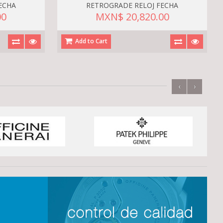
ECHA
RETROGRADE RELOJ FECHA
00
MXN$ 20,820.00
Add to Cart
‹
›