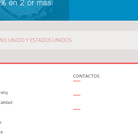
INO UNIDO Y ESTADOS UNIDOS
CONTACTOS
SALES@THEREPLICAHAUSE.MX
reloj
Calidad
SKYPE - REPLICAHAUSE.COM
s
s
te