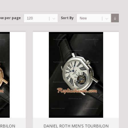
ow per page
Sort By
120
New
URBILON
DANIEL ROTH MEN'S TOURBILON