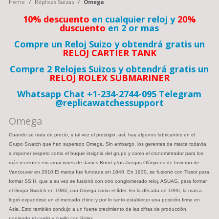
Home
/
Réplicas Suizas
/
Omega
10% descuento
en cualquier reloj y
20%
duscuento
en 2 or mas
Compre un Reloj Suizo y obtendrá gratis un
RELOJ CARTIER TANK
Compre 2 Relojes Suizos y obtendrá gratis un
RELOJ ROLEX SUBMARINER
Whatsapp Chat +1-234-2744-095 Telegram
@replicawatchessupport
Omega
Cuando se trata de precio, y tal vez el prestigio, así, hay algunos fabricantes en el
Grupo Swatch que han superado Omega. Sin embargo, los gerentes de marca todavía
a imponer respeto como el buque insignia del grupo y como el cronometrador para los
más recientes encarnaciones de James Bond y los Juegos Olímpicos de Invierno de
Vancouver en 2010.El marca fue fundada en 1848. En 1930, se fusionó con Tissot para
formar SSIH, que a su vez se fusionó con otro conglomerado reloj, ASUAG, para formar
el Grupo Swatch en 1983, con Omega como el líder. En la década de 1990, la marca
logró expandirse en el mercado chino y por lo tanto establecer una posición firme en
Asia. Esto también condujo a un fuerte crecimiento de las cifras de producción,
poniendo el cuello y cuello con Rolex.