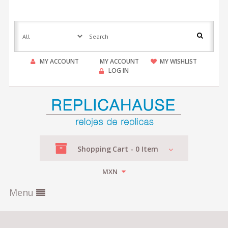
MY ACCOUNT
MY ACCOUNT
MY WISHLIST
LOG IN
Shopping
Cart -
0
Item
MXN
Menu