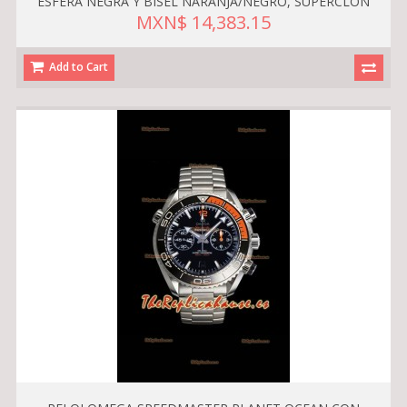
ESFERA NEGRA Y BISEL NARANJA/NEGRO, SUPERCLON
MXN$ 14,383.15
Add to Cart