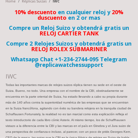
Home
/
Réplicas Suizas
/
IWC
10% descuento
en cualquier reloj y
20%
duscuento
en 2 or mas
Compre un Reloj Suizo y obtendrá gratis un
RELOJ CARTIER TANK
Compre 2 Relojes Suizos y obtendrá gratis un
RELOJ ROLEX SUBMARINER
Whatsapp Chat +1-234-2744-095 Telegram
@replicawatchessupport
IWC
Todas las importantes marcas de relojes suizos réplica tienen su sede en el oeste de
Suiza. Bueno, no todo. Una empresa con el nombre de la CBI, obstinadamente se
encuentra en la parte oriental de Suiza, ha estado llevando a cabo su propia durante
más de 140 años contra la superioridad numérica de las empresas que se encuentran
en la Suiza francófona, agitando con éxito su bandera relojera en la tranquila ciudad de
Schaffausen.Fortunately, la realidad no es tan marcial como esta explicación refleja el
texto introductorio de cada libro cómic Asterix. Al mismo tiempo, los de Schaffhausen
vistazo a la diferencia entre la CBI y las marcas en el país en Ginebra y el Jura suizo de
una perspectiva de confianza-o incluso, al parecer, con un poco de pride.Georges Kern,
CEO de la marca, las notas que la CBI es la única fábrica de relojes en Suiza de habla