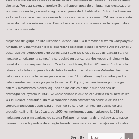
alemana. Por esta razón, el nombre Schaffhausen goza de un lugar más destacado en
la correspondencia y de marketing de la empresa de lo habitual en Suiza,. La intención
es hacer hincapié en los procesos-la fábrica de ingeniería y alemán IWC no parece estar
haciendo mal con este enfoque. Desde hace varios años, la marca se ha expandido a
un ritmo considerable.
propiedad del grupo de lujo Richemont desde 2000, la International Watch Company fue
fundada en Schaffhausen por el empresario estadounidense Florentine Ariosto Jones. A
pesar objetivo conocedores de Jones para hacer los relojes suizos de calidad para el
mercado americano, la compañía se declaró en bancarrota dos veces y finalmente fue
adquirida por un empresario local. Tras la adquisición, Swiss IWC comenzó a hacer los
relojes de bolsillo con pantallas digitales basados __en el sistema Pallweber, luego se
volvió su atención a hacer relojes de aviador en 1930. Ahora, muy buscados por los
coleccionistas, estos relojes piloto (la marca IX, X y XII) se caracterizan por una gran
esfera y movimientos fuertes, algunos de los cuales están equipados con un
antimagnético system.In 1938 IWC desarrollado lo que se convertiría en su best seller :
la CBI Replica portugués, un reloj concebido para satisfacer la solicitud de los dos
comerciantes portugueses para un reloj de pulsera con un reloj de bolsillo de alta
precisión calibre. En la década de 1950 los movimientos automáticos de la CBI se
mejoraron con el mecanismo de cuerda Pellaton, un sistema de enrollado automático
patentado que la pérdida de energía limitada reemplazando engranajes tradicionales
Sort By
New