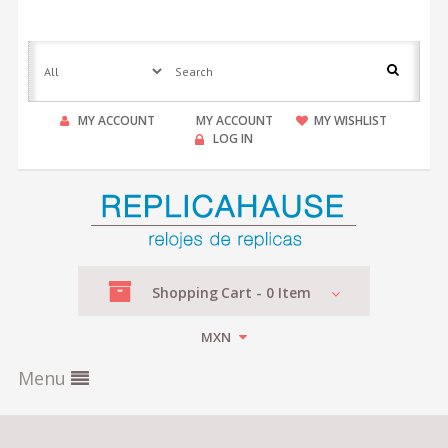
MY ACCOUNT
MY ACCOUNT
MY WISHLIST
LOG IN
Shopping
Cart -
0
Item
MXN
Menu