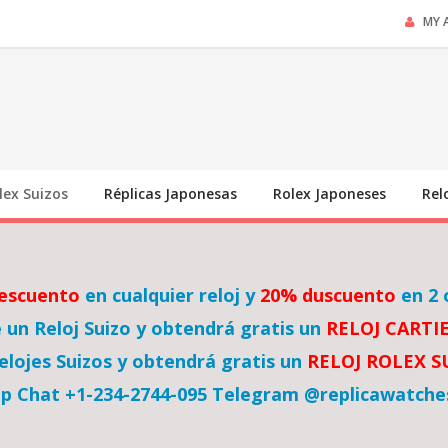
MY 
lex Suizos
Réplicas Japonesas
Rolex Japoneses
Rel
escuento
en cualquier reloj y
20% duscuento
en 2 
un Reloj Suizo y obtendrá gratis un
RELOJ CARTI
lojes Suizos y obtendrá gratis un
RELOJ ROLEX 
p Chat +1-234-2744-095 Telegram @replicawatche