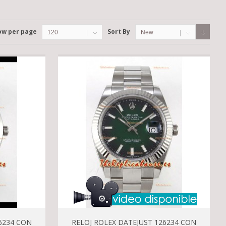
ow per page
Sort By
120
New
6234 CON
RELOJ ROLEX DATEJUST 126234 CON