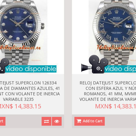
ATEJUST SUPERCLON 126334
RELOJ DATEJUST SUPERCLO
A DE DIAMANTES AZULES, 41
CON ESFERA AZUL Y N
T CON VOLANTE DE INERCIA
ROMANOS, 41 MM, MVM
VARIABLE 3235
VOLANTE DE INERCIA VARI
XN$ 14,383.15
MXN$ 14,383.
rt
Add to Cart