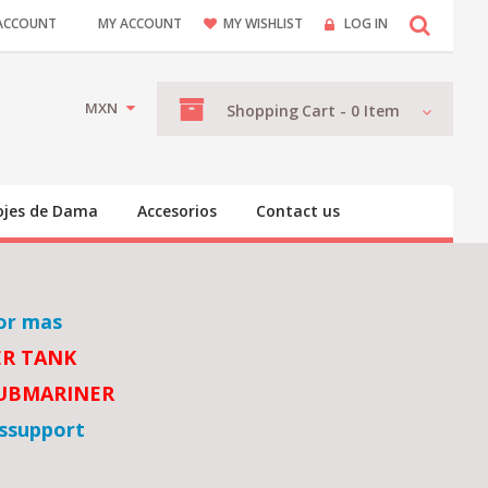
ACCOUNT
MY ACCOUNT
MY WISHLIST
LOG IN
MXN
Shopping
Cart -
0
Item
ojes de Dama
Accesorios
Contact us
or mas
ER TANK
SUBMARINER
ssupport