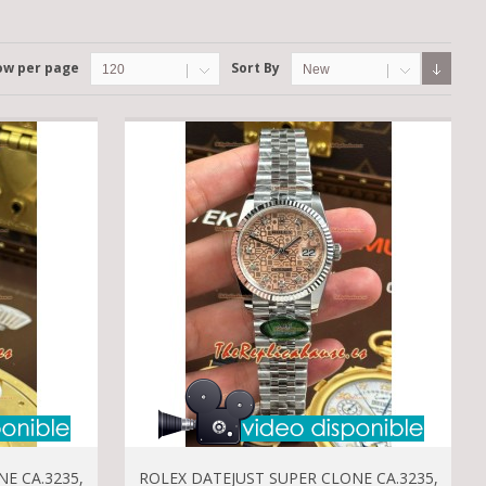
ow per page
Sort By
120
New
E CA.3235,
ROLEX DATEJUST SUPER CLONE CA.3235,