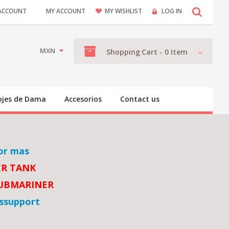
ACCOUNT
MY ACCOUNT
MY WISHLIST
LOG IN
MXN
Shopping
Cart -
0
Item
ojes de Dama
Accesorios
Contact us
or mas
ER TANK
SUBMARINER
ssupport