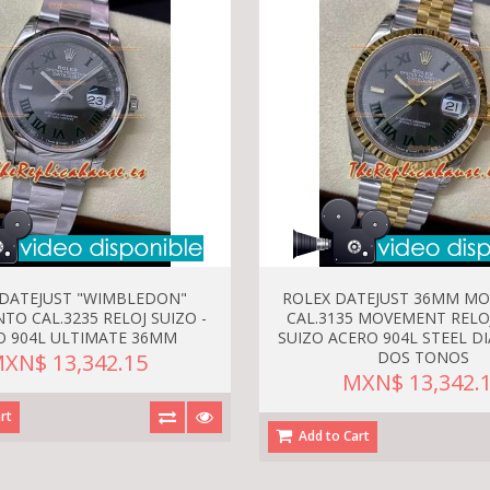
 DATEJUST "WIMBLEDON"
ROLEX DATEJUST 36MM MO
TO CAL.3235 RELOJ SUIZO -
CAL.3135 MOVEMENT RELOJ
O 904L ULTIMATE 36MM
SUIZO ACERO 904L STEEL DI
DOS TONOS
XN$ 13,342.15
MXN$ 13,342.
rt
Add to Cart