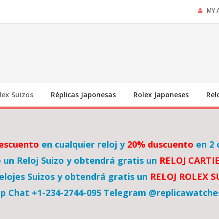
MY 
lex Suizos
Réplicas Japonesas
Rolex Japoneses
Rel
escuento
en cualquier reloj y
20% duscuento
en 2 
un Reloj Suizo y obtendrá gratis un
RELOJ CARTI
lojes Suizos y obtendrá gratis un
RELOJ ROLEX 
p Chat +1-234-2744-095 Telegram @replicawatche