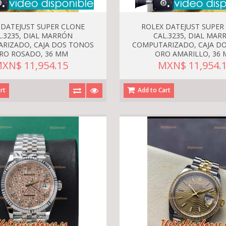
 DATEJUST SUPER CLONE
ROLEX DATEJUST SUPER
L.3235, DIAL MARRÓN
CAL.3235, DIAL MAR
RIZADO, CAJA DOS TONOS
COMPUTARIZADO, CAJA D
RO ROSADO, 36 MM
ORO AMARILLO, 36
XN$ 11,954.15
MXN$ 11,954.
rt
Add to Cart