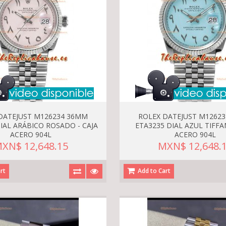
DATEJUST M126234 36MM
ROLEX DATEJUST M1262
IAL ARÁBICO ROSADO - CAJA
ETA3235 DIAL AZUL TIFFAN
ACERO 904L
ACERO 904L
XN$ 12,648.15
MXN$ 12,648.
rt
Add to Cart