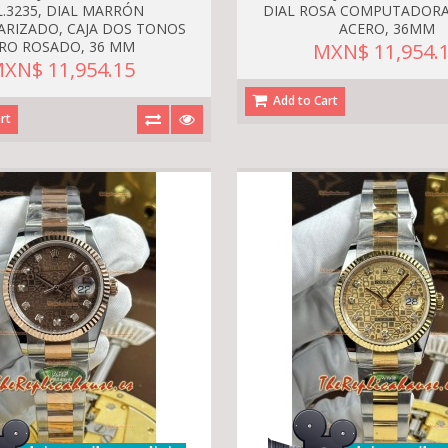
L.3235, DIAL MARRÓN
DIAL ROSA COMPUTADORA,
RIZADO, CAJA DOS TONOS
ACERO, 36MM
RO ROSADO, 36 MM
MXN$ 11,954.
XN$ 11,954.15
Add to Cart
rt