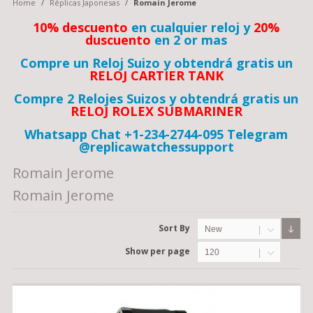
Home
/
Réplicas Japonesas
/
Romain Jerome
10% descuento
en cualquier reloj y
20%
duscuento
en 2 or mas
Compre un Reloj Suizo y obtendrá gratis un
RELOJ CARTIER TANK
Compre 2 Relojes Suizos y obtendrá gratis un
RELOJ ROLEX SUBMARINER
Whatsapp Chat +1-234-2744-095 Telegram
@replicawatchessupport
Romain Jerome
Romain Jerome
Sort By
New
Show per page
120