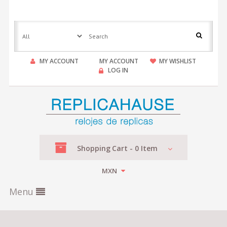
MY ACCOUNT
MY ACCOUNT
MY WISHLIST
LOG IN
Shopping
Cart -
0
Item
MXN
Menu