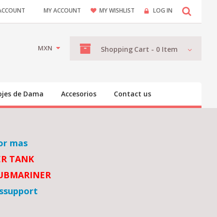
ACCOUNT
MY ACCOUNT
MY WISHLIST
LOG IN
MXN
Shopping
Cart -
0
Item
ojes de Dama
Accesorios
Contact us
or mas
ER TANK
SUBMARINER
ssupport