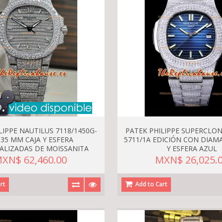
LIPPE NAUTILUS 7118/1450G-
PATEK PHILIPPE SUPERCLO
 35 MM CAJA Y ESFERA
5711/1A EDICIÓN CON DIAM
ALIZADAS DE MOISSANITA
Y ESFERA AZUL
XN$ 62,460.00
MXN$ 26,025.
rt
Add to Cart