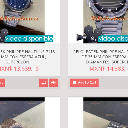
EK PHILIPPE NAUTILUS 7118
RELOJ PATEK PHILIPPE NAU
5 MM CON ESFERA AZUL,
DE 35 MM CON ESFERA 
SUPERCLON
DIAMANTES, SUPERC
XN$ 13,689.15
MXN$ 14,383.
rt
Add to Cart