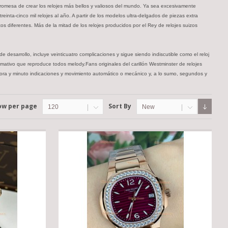
promesa de crear los relojes más bellos y valiosos del mundo. Ya sea excesivamente
einta-cinco mil relojes al año. A partir de los modelos ultra-delgados de piezas extra
os diferentes. Más de la mitad de los relojes producidos por el Rey de relojes suizos
esarrollo, incluye veinticuatro complicaciones y sigue siendo indiscutible como el reloj
ativo que reproduce todos melody.Fans originales del carillón Westminster de relojes
 hora y minuto indicaciones y movimiento automático o mecánico y, a lo sumo, segundos y
ow per page
Sort By
120
New