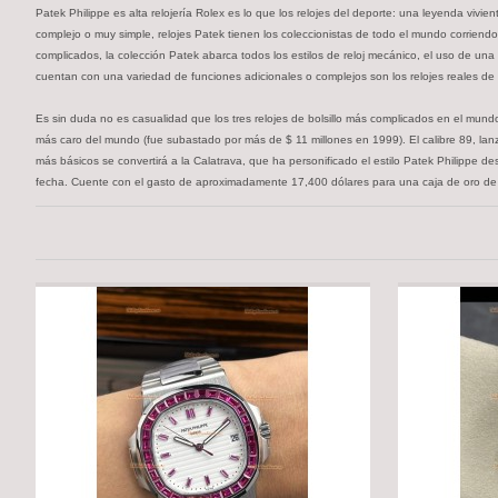
Patek Philippe es alta relojería Rolex es lo que los relojes del deporte: una leyenda v
complejo o muy simple, relojes Patek tienen los coleccionistas de todo el mundo corriendo p
complicados, la colección Patek abarca todos los estilos de reloj mecánico, el uso de una 
cuentan con una variedad de funciones adicionales o complejos son los relojes reales de
Es sin duda no es casualidad que los tres relojes de bolsillo más complicados en el mund
más caro del mundo (fue subastado por más de $ 11 millones en 1999). El calibre 89, lan
más básicos se convertirá a la Calatrava, que ha personificado el estilo Patek Philippe 
fecha. Cuente con el gasto de aproximadamente 17,400 dólares para una caja de oro de d