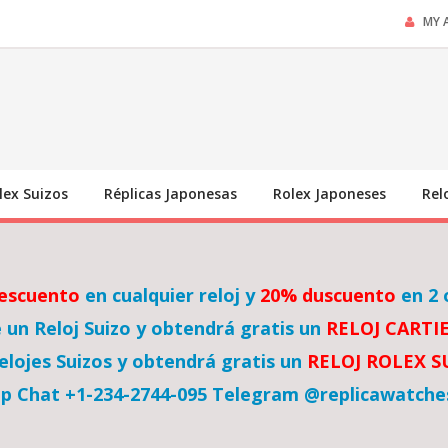
MY 
lex Suizos
Réplicas Japonesas
Rolex Japoneses
Rel
escuento
en cualquier reloj y
20% duscuento
en 2 
un Reloj Suizo y obtendrá gratis un
RELOJ CARTI
lojes Suizos y obtendrá gratis un
RELOJ ROLEX 
p Chat +1-234-2744-095 Telegram @replicawatche