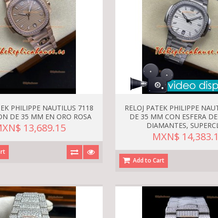
EK PHILIPPE NAUTILUS 7118
RELOJ PATEK PHILIPPE NAU
ON DE 35 MM EN ORO ROSA
DE 35 MM CON ESFERA DE
DIAMANTES, SUPERC
XN$ 13,689.15
MXN$ 14,383.
rt
Add to Cart