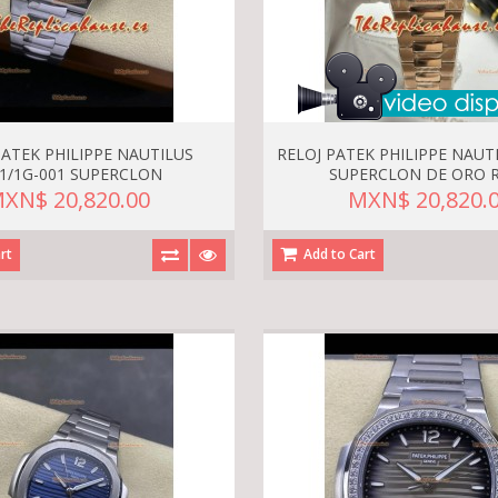
PATEK PHILIPPE NAUTILUS
RELOJ PATEK PHILIPPE NAUT
1/1G-001 SUPERCLON
SUPERCLON DE ORO 
XN$ 20,820.00
MXN$ 20,820.
rt
Add to Cart