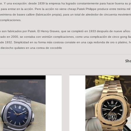
iviente. Y una excepción: desde 1839 la empresa ha logrado constantemente para hacer buena su 
ara entrar en la acción. Pero la acción no viene cheap.Patek Philippe produce entre treinta mil tr
veintena de bases calibre (fabricación propia), para un total de alrededor de cincuenta movimient
 complicaciones.
o son fabricados por Patek. El Henry Graves, que se completó en 1933 después de nueve años de d
zado en 2000, se contaba con veintiún complicaciones, como una complicación de cinco gong llam
desde 1932. Simplicidad en su forma más costosa consiste en una caja redonda de oro o platino,
ieciocho quilates en una correa de cocodrilo
Sh