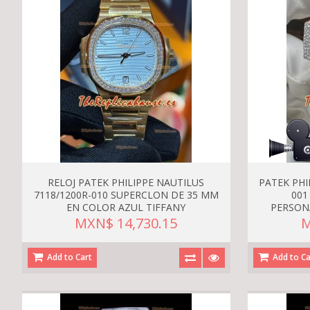
RELOJ PATEK PHILIPPE NAUTILUS
PATEK PHI
7118/1200R-010 SUPERCLON DE 35 MM
001
EN COLOR AZUL TIFFANY
PERSON
MXN$ 14,730.15
M
Add to Cart
Add to Ca