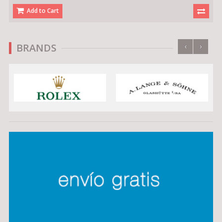
Add to Cart
‹
›
BRANDS