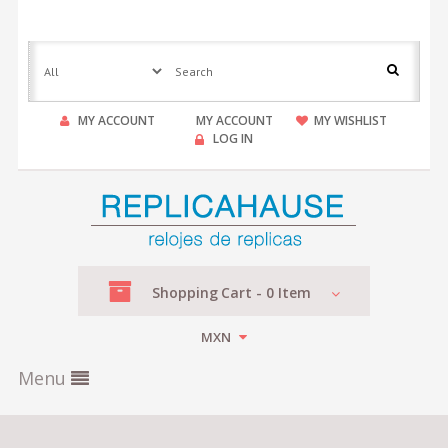
MY ACCOUNT
MY ACCOUNT
MY WISHLIST
LOG IN
Shopping
Cart -
0
Item
MXN
Menu