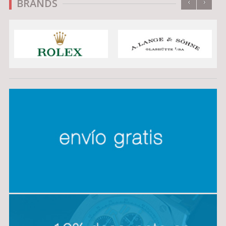
‹
›
BRANDS