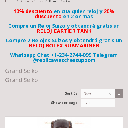
Home
/
Réplicas Suizas
/
Grand Seiko
10% descuento
en cualquier reloj y
20%
duscuento
en 2 or mas
Compre un Reloj Suizo y obtendrá gratis un
RELOJ CARTIER TANK
Compre 2 Relojes Suizos y obtendrá gratis un
RELOJ ROLEX SUBMARINER
Whatsapp Chat +1-234-2744-095 Telegram
@replicawatchessupport
Grand Seiko
Grand Seiko
Sort By
New
Show per page
120