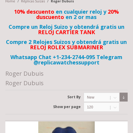
Home
/
Réplicas Suizas
/
Roger Dubuis
10% descuento
en cualquier reloj y
20%
duscuento
en 2 or mas
Compre un Reloj Suizo y obtendrá gratis un
RELOJ CARTIER TANK
Compre 2 Relojes Suizos y obtendrá gratis un
RELOJ ROLEX SUBMARINER
Whatsapp Chat +1-234-2744-095 Telegram
@replicawatchessupport
Roger Dubuis
Roger Dubuis
Sort By
New
Show per page
120