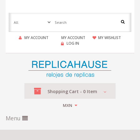
MY ACCOUNT
MY ACCOUNT
MY WISHLIST
LOG IN
Shopping
Cart -
0
Item
MXN
Menu