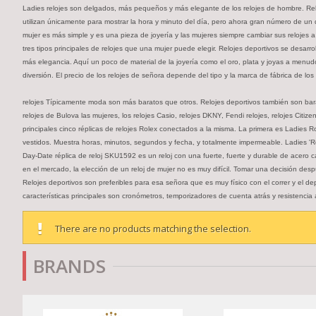
Ladies relojes son delgados, más pequeños y más elegante de los relojes de hombre. Relo
utilizan únicamente para mostrar la hora y minuto del día, pero ahora gran número de un 
mujer es más simple y es una pieza de joyería y las mujeres siempre cambiar sus relojes a
tres tipos principales de relojes que una mujer puede elegir. Relojes deportivos se desar
más elegancia. Aquí un poco de material de la joyería como el oro, plata y joyas a menu
diversión. El precio de los relojes de señora depende del tipo y la marca de fábrica de los 
relojes Típicamente moda son más baratos que otros. Relojes deportivos también son baratos
relojes de Bulova las mujeres, los relojes Casio, relojes DKNY, Fendi relojes, relojes Ci
principales cinco réplicas de relojes Rolex conectados a la misma. La primera es Ladies R
vestidos. Muestra horas, minutos, segundos y fecha, y totalmente impermeable. Ladies 'Rol
Day-Date réplica de reloj SKU1592 es un reloj con una fuerte, fuerte y durable de acero
en el mercado, la elección de un reloj de mujer no es muy difícil. Tomar una decisión desp
Relojes deportivos son preferibles para esa señora que es muy físico con el correr y el 
características principales son cronómetros, temporizadores de cuenta atrás y resistencia
There are no products matching the selection.
BRANDS