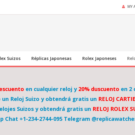
MY 
lex Suizos
Réplicas Japonesas
Rolex Japoneses
Rel
escuento
en cualquier reloj y
20% duscuento
en 2 
un Reloj Suizo y obtendrá gratis un
RELOJ CARTI
lojes Suizos y obtendrá gratis un
RELOJ ROLEX 
p Chat +1-234-2744-095 Telegram @replicawatche