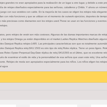
jes grandes no eran apropiados para la realización de un lugar a otro lugar, y debido a este p
día de relojes diseñados especialmente para las señoras, caballeros y Childs. Y ahora un número 
 juego con sus vestidos con cable. En la mayoría de los casos se eligen los relojes más elegante
rollan con más funciones y que se utilizan en el momento de outwork ejercicios, deportes de tiemp
do más preciosas como diamantes son los relojes used.These se usan en las funciones y eventos 
relojes.
, pero relojes de vestir son más costosos. Algunas de las damas importantes marcas de relojes son
tizen y los relojes Omega ya están disponibles en el market.Ladies Replica Watches diseñado algun
olex Datejust Replica relojes-1495. Las principales características son que es totalmente automát
ex Datejust Replica reloj-SKU 1503 es otro tipo de reloj Rolex réplica. Tiene un peso ligero. Ro
 case.Rolex Oyster Perpetual Day-Date réplica de reloj SKU1593 es el último, que es excelente r
ués de examinar el estilo de vida y la personalidad de esa señora que usan este reloj. Una señora 
deporte. Relojes de moda son apropiados especialmente para los niños. Los niños eligen los reloj
 al agua