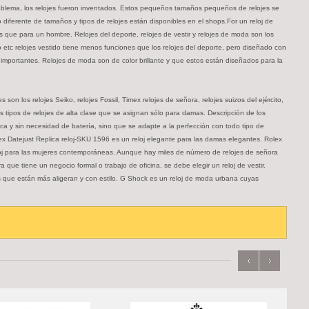
roblema, los relojes fueron inventados. Estos pequeños tamaños pequeños de relojes se
diferente de tamaños y tipos de relojes están disponibles en el shops.For un reloj de
s que para un hombre. Relojes del deporte, relojes de vestir y relojes de moda son los
o etc relojes vestido tiene menos funciones que los relojes del deporte, pero diseñado con
importantes. Relojes de moda son de color brillante y que estos están diseñados para la
 los relojes Seiko, relojes Fossil, Timex relojes de señora, relojes suizos del ejército,
os tipos de relojes de alta clase que se asignan sólo para damas. Descripción de los
ica y sin necesidad de batería, sino que se adapte a la perfección con todo tipo de
lex Datejust Replica reloj-SKU 1596 es un reloj elegante para las damas elegantes. Rolex
eloj para las mujeres contemporáneas. Aunque hay miles de número de relojes de señora
que tiene un negocio formal o trabajo de oficina, se debe elegir un reloj de vestir.
es que están más aligeran y con estilo. G Shock es un reloj de moda urbana cuyas
‹
›