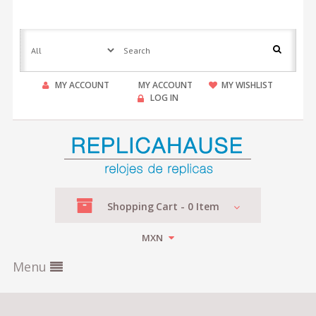
MY ACCOUNT
MY ACCOUNT
MY WISHLIST
LOG IN
Shopping
Cart -
0
Item
MXN
Menu