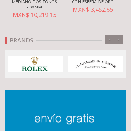
MEDIANO DOS TONOS
CON ESFERA DE ORO
- 38MM
MXN$ 3,452.65
MXN$ 10,219.15
‹
›
BRANDS