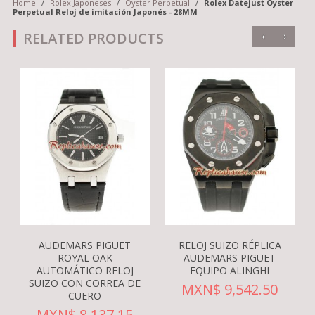
Home
/
Rolex Japoneses
/
Oyster Perpetual
/
Rolex Datejust Oyster
Perpetual Reloj de imitación Japonés - 28MM
‹
›
RELATED PRODUCTS
AUDEMARS PIGUET
RELOJ SUIZO RÉPLICA
ROYAL OAK
AUDEMARS PIGUET
AUTOMÁTICO RELOJ
EQUIPO ALINGHI
SUIZO CON CORREA DE
MXN$ 9,542.50
CUERO
MXN$ 8,137.15