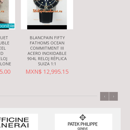
GUET
BLANCPAIN FIFTY
UBLE
FATHOMS OCEAN
EEL
COMMITMENT III
ED
ACERO INOXIDABLE
ELOJ
904L RELOJ RÉPLICA
CLONE
SUIZA 1:1
5.00
MXN$ 12,995.15
‹
›