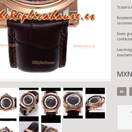
Trasera 
Resisten
recomend
Envío gr
contácte
Las imág
exactame
MXN