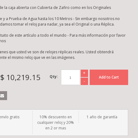
de la caja abierta con Cubierta de Zafiro como en los Originales
te y a Prueba de Agua hasta los 10 Metros - Sin embargo nosotros no
amos tomar el reloj para nadar, ya sea el Original o una Réplica.
atuito de este artículo a todo el mundo - Para más información por favor
nos
enes que usted ve son de relojes réplicas reales. Usted obtendrá
nte el mismo reloj que ve en las imágenes.
+
$ 10,219.15
Qty:
Add to Cart
-
envío gratis
10% descuento en
1 año de garantía
cualquier reloj y 20%
en 2 or mas