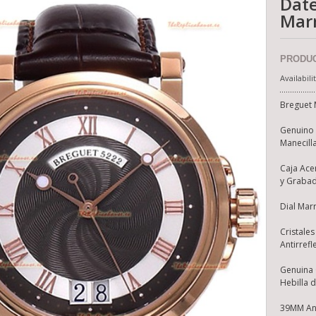
Date
Mar
PRODUC
Availabili
Breguet 
Genuino 
Manecill
 & ARPELS DONDE DES
CHOPARD MILLE MIGLIA GTA
Caja Ace
AJA ACERO INOXIDABLE
CRONÓGRAFO DOS TONOS RÉPLI
y Grabad
ICA MOVIMIENTO SUIZO
ESPEJO 1:1 - DIAL GRIS
Dial Mar
$ 9,525.15
MXN$ 11,260.15
Cristale
Antirrefl
Genuina 
Hebilla 
39MM An