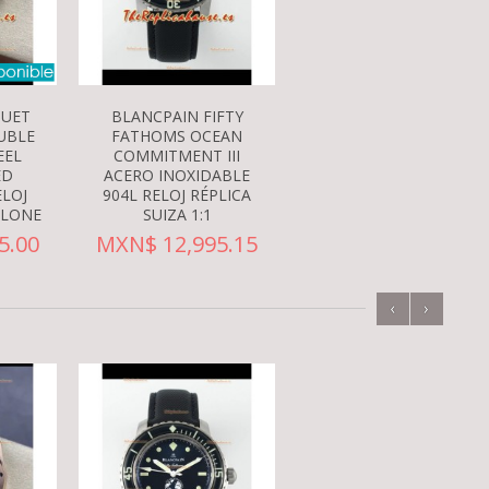
GUET
BLANCPAIN FIFTY
UBLE
FATHOMS OCEAN
EEL
COMMITMENT III
ED
ACERO INOXIDABLE
ELOJ
904L RELOJ RÉPLICA
CLONE
SUIZA 1:1
5.00
MXN$ 12,995.15
‹
›