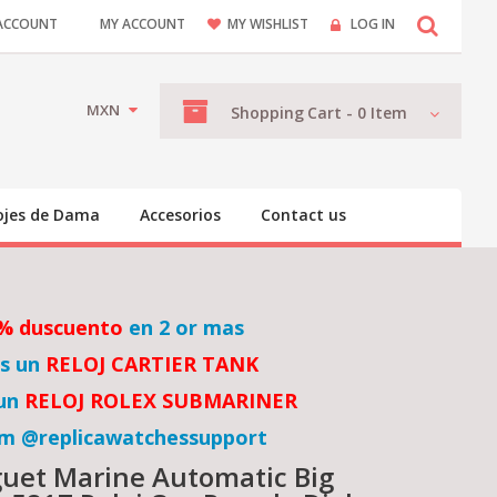
ACCOUNT
MY ACCOUNT
MY WISHLIST
LOG IN
MXN
Shopping
Cart -
0
Item
ojes de Dama
Accesorios
Contact us
% duscuento
en 2 or mas
is un
RELOJ CARTIER TANK
 un
RELOJ ROLEX SUBMARINER
am @replicawatchessupport
uet Marine Automatic Big