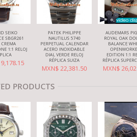
D SEIKO
PATEK PHILIPPE
AUDEMARS PI
CE SBGR261
NAUTILUS 5740
ROYAL OAK DO
L CREMA
PERPETUAL CALENDAR
BALANCE WH
NE 1:1 RELOJ
ACERO INOXIDABLE
OPENWORK
PLICA
DIAL VERDE RELOJ
EDITION 1:1 R
RÉPLICA SUIZA
RÉPLICA SUPER
9,178.15
MXN$ 22,381.50
MXN$ 26,02
TED PRODUCTS