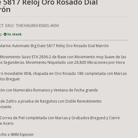
 5817 Reloj Oro Rosado Dial
rón
T SKU: THEHAUMX45001-4694
ty:
In stock
Marine Automatic Big Date 5817 Reloj Oro Rosado Dial Marrón
Movimiento Suizo ETA 2836-2 de Base con Movimiento muy Suave de las
as Segunderas. Movimiento Niquelado con 28,800 Vibraciones por Hora
OMEGA SEAMASTER CO-AXIAL
ro Inoxidable 904L chapada en Oro Rosado 18K completada con Marcas
CA
MASTER CHRONOGRAPH CORREA
os Breguet
ACERO DOS TONOS 44MM RÉPLICA
ESPEJO 1:1
rón con Numerales Romanos y Ventana de Fecha grande
MXN$ 13,342.15
s de Zafiro a prueba de Rasguños con Doble Revestimiento
ectante.
Correa de Piel completada con Marcas y Grabados Bregued y Cierre
de Acero
cho x 9MM Espesor