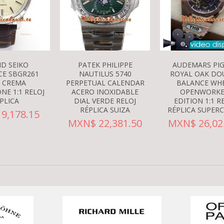
D SEIKO
PATEK PHILIPPE
AUDEMARS PI
CE SBGR261
NAUTILUS 5740
ROYAL OAK DO
L CREMA
PERPETUAL CALENDAR
BALANCE WH
NE 1:1 RELOJ
ACERO INOXIDABLE
OPENWORK
PLICA
DIAL VERDE RELOJ
EDITION 1:1 R
RÉPLICA SUIZA
RÉPLICA SUPER
9,178.15
MXN$ 22,381.50
MXN$ 26,02