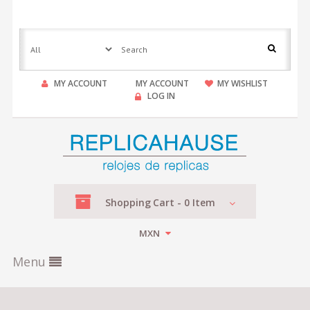
MY ACCOUNT
MY ACCOUNT
MY WISHLIST
LOG IN
Shopping
Cart -
0
Item
MXN
Menu