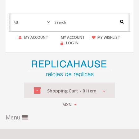
MY ACCOUNT
MY ACCOUNT
MY WISHLIST
LOG IN
Shopping
Cart -
0
Item
MXN
Menu