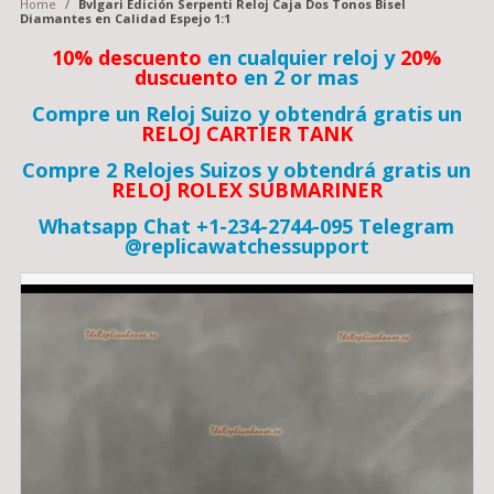
Home
/
Bvlgari Edición Serpenti Reloj Caja Dos Tonos Bisel
Diamantes en Calidad Espejo 1:1
10% descuento
en cualquier reloj y
20%
duscuento
en 2 or mas
Compre un Reloj Suizo y obtendrá gratis un
RELOJ CARTIER TANK
Compre 2 Relojes Suizos y obtendrá gratis un
RELOJ ROLEX SUBMARINER
Whatsapp Chat +1-234-2744-095 Telegram
@replicawatchessupport