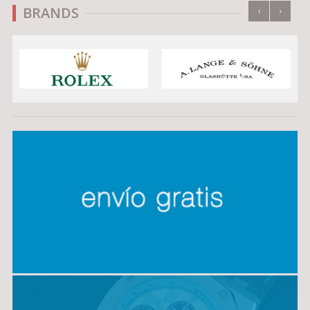
‹
›
BRANDS