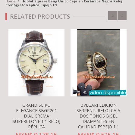
Home
/
Hublot Square Bang Unico Caja en Cerámica Negra Reloj
Cronógrafo Réplica Espejo 1:1
‹
›
RELATED PRODUCTS
GRAND SEIKO
BVLGARI EDICIÓN
ELEGANCE SBGR261
SERPENTI RELOJ CAJA
DIAL CREMA
DOS TONOS BISEL
SUPERCLONE 1:1 RELOJ
DIAMANTES EN
RÉPLICA
CALIDAD ESPEJO 1:1
MXN$ 9,178.15
MXN$ 9,525.15