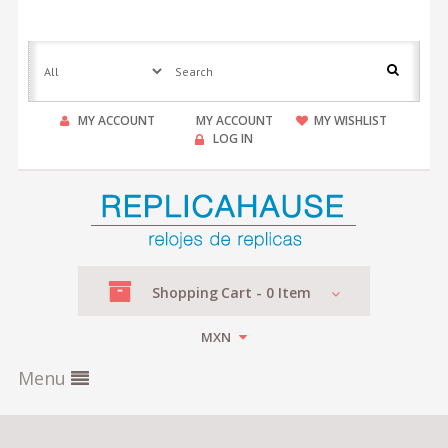
MY ACCOUNT
MY ACCOUNT
MY WISHLIST
LOG IN
Shopping
Cart -
0
Item
MXN
Menu