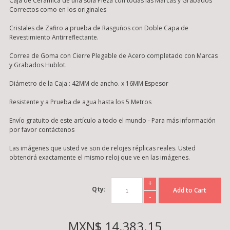
Caja de Cerámica de una sola Pieza con todas las Marcas y Grabados
Correctos como en los originales
Cristales de Zafiro a prueba de Rasguños con Doble Capa de
Revestimiento Antirreflectante.
Correa de Goma con Cierre Plegable de Acero completado con Marcas
y Grabados Hublot.
Diámetro de la Caja : 42MM de ancho. x 16MM Espesor
Resistente y a Prueba de agua hasta los 5 Metros
Envío gratuito de este artículo a todo el mundo - Para más información
por favor contáctenos
Las imágenes que usted ve son de relojes réplicas reales. Usted
obtendrá exactamente el mismo reloj que ve en las imágenes.
+
Qty:
Add to Cart
-
MXN$ 14,383.15