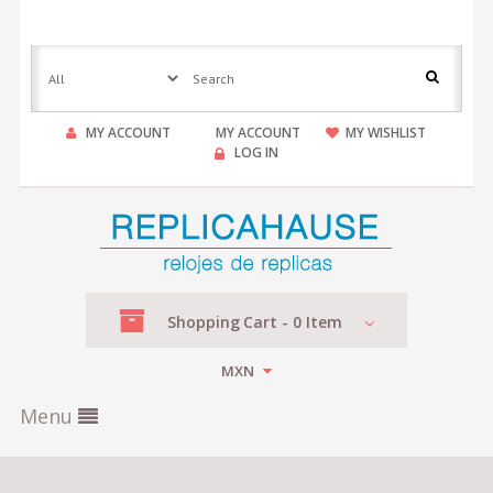
MY ACCOUNT
MY ACCOUNT
MY WISHLIST
LOG IN
Shopping
Cart -
0
Item
MXN
Menu