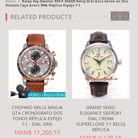
Home
/
Rolex Sky-Dweller REF# 336235 Reloj Dial Azul-Verde en Oro
Rosado Caja Acero 904L Réplica Espejo 1:1
‹
›
RELATED PRODUCTS
CHOPARD MILLE MIGLIA
GRAND SEIKO
GTA CRONÓGRAFO DOS
ELEGANCE SBGR261
TONOS RÉPLICA ESPEJO
DIAL CREMA
1:1 - DIAL GRIS
SUPERCLONE 1:1 RELOJ
RÉPLICA
MXN$ 11,260.15
MXN$ 9,178.15