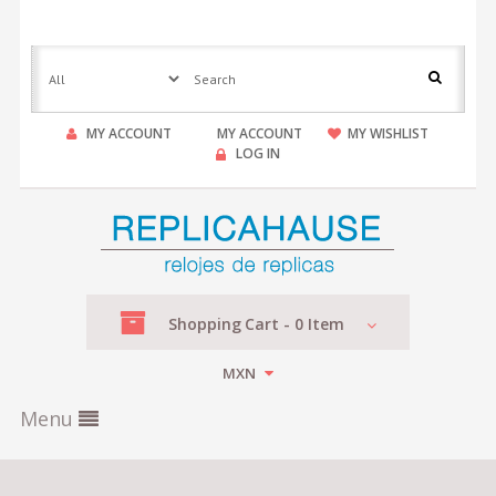
MY ACCOUNT
MY ACCOUNT
MY WISHLIST
LOG IN
Shopping
Cart -
0
Item
MXN
Menu