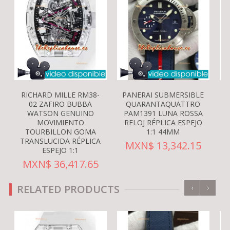
RICHARD MILLE RM38-
PANERAI SUBMERSIBLE
02 ZAFIRO BUBBA
QUARANTAQUATTRO
WATSON GENUINO
PAM1391 LUNA ROSSA
MOVIMIENTO
RELOJ RÉPLICA ESPEJO
S
TOURBILLON GOMA
1:1 44MM
TRANSLUCIDA RÉPLICA
MXN$ 13,342.15
ESPEJO 1:1
MXN$ 36,417.65
‹
›
RELATED PRODUCTS