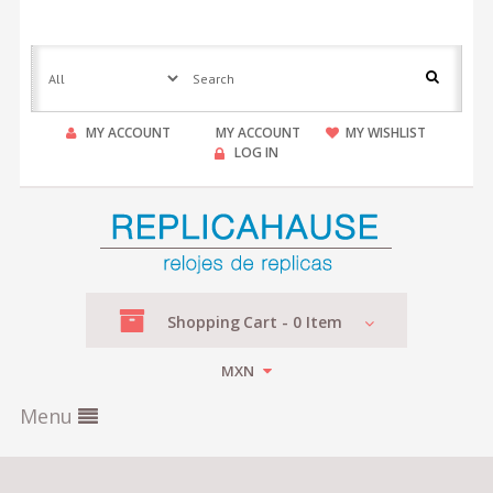
MY ACCOUNT
MY ACCOUNT
MY WISHLIST
LOG IN
Shopping
Cart -
0
Item
MXN
Menu